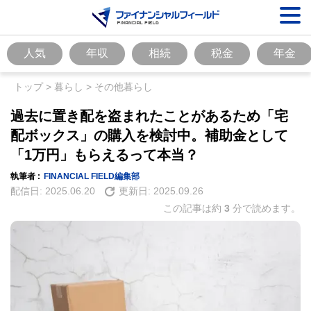
人気
年収
相続
税金
年金
トップ
>
暮らし
>
その他暮らし
過去に置き配を盗まれたことがあるため「宅
配ボックス」の購入を検討中。補助金として
「1万円」もらえるって本当？
執筆者 :
FINANCIAL FIELD編集部
配信日:
2025.06.20
更新日:
2025.09.26
この記事は約
3
分で読めます。