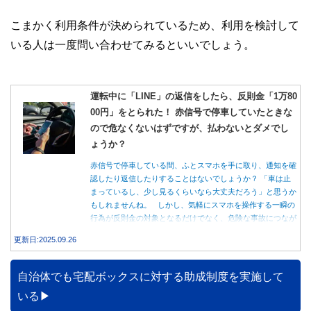
こまかく利用条件が決められているため、利用を検討して
いる人は一度問い合わせてみるといいでしょう。
運転中に「LINE」の返信をしたら、反則金「1万80
00円」をとられた！ 赤信号で停車していたときな
ので危なくないはずですが、払わないとダメでし
ょうか？
赤信号で停車している間、ふとスマホを手に取り、通知を確
認したり返信したりすることはないでしょうか？ 「車は止
まっているし、少し見るくらいなら大丈夫だろう」と思うか
もしれませんね。 しかし、気軽にスマホを操作する一瞬の
行為が反則金の対象となるだけでなく、危険な事故につなが
る可能性もあります。本記事では、赤信号で停車中のスマホ
更新日:2025.09.26
操作が違反になる事例や、反則金の支払い義務について詳し
く解説します。
自治体でも宅配ボックスに対する助成制度を実施して
いる