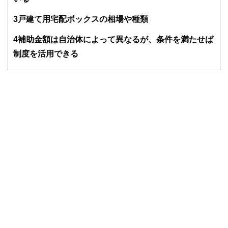
FinancialFieldの特徴は、ファイナンシャルプランナー、弁
護士、税理士、宅地建物取引士、相続診断士、住宅ローンア
3
戸建て用宅配ボックスの相場や種類
ドバイザー、DCプランナー、公認会計士、社会保険労務
士、行政書士、投資アナリスト、キャリアコンサルタントな
4
補助金額は自治体によって異なるが、条件を満たせば
ど150名以上の有資格者を執筆者・監修者として迎え、むず
かしく感じられる年金や税金、相続、保険、ローンなどの話
制度を活用できる
をわかりやすく発信している点です。
このように編集経験豊富なメンバーと金融や経済に精通した
執筆者・監修者による執筆体制を築くことで、内容のわかり
やすさはもちろんのこと、読み応えのあるコンテンツと確か
な情報発信を実現しています。
私たちは、快適でより良い生活のアイデアを提供するお金の
コンシェルジュを目指します。