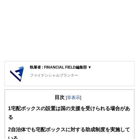
執筆者 : FINANCIAL FIELD編集部 ▼
ファイナンシャルプランナー
FinancialField編集部は、金融、経済に関する記事を、日々
の暮らしにどのような影響を与えるかという視点で、お金の
目次
知識がない方でも理解できるようわかりやすく発信していま
[
非表示
]
す。
1
宅配ボックスの設置は国の支援を受けられる場合があ
編集部のメンバーは、ファイナンシャルプランナーの資格取
る
得者を中心に「お金や暮らし」に関する書籍・雑誌の編集経
験者で構成され、企画立案から記事掲載まですべての工程に
2
自治体でも宅配ボックスに対する助成制度を実施して
関わることで、読者目線のコンテンツを追求しています。
いる