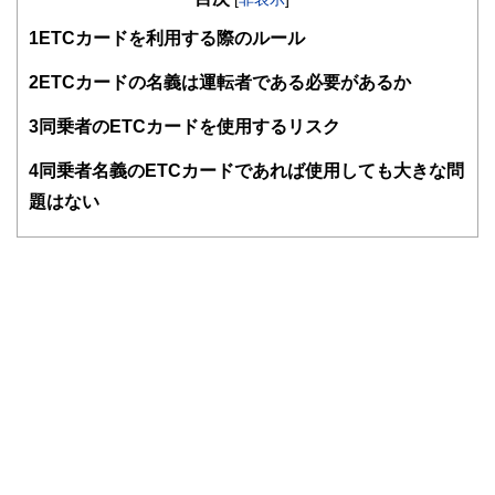
す。
1
ETCカードを利用する際のルール
編集部のメンバーは、ファイナンシャルプランナーの資格取
得者を中心に「お金や暮らし」に関する書籍・雑誌の編集経
2
ETCカードの名義は運転者である必要があるか
験者で構成され、企画立案から記事掲載まですべての工程に
関わることで、読者目線のコンテンツを追求しています。
3
同乗者のETCカードを使用するリスク
FinancialFieldの特徴は、ファイナンシャルプランナー、弁
4
同乗者名義のETCカードであれば使用しても大きな問
護士、税理士、宅地建物取引士、相続診断士、住宅ローンア
ドバイザー、DCプランナー、公認会計士、社会保険労務
題はない
士、行政書士、投資アナリスト、キャリアコンサルタントな
ど150名以上の有資格者を執筆者・監修者として迎え、むず
かしく感じられる年金や税金、相続、保険、ローンなどの話
をわかりやすく発信している点です。
このように編集経験豊富なメンバーと金融や経済に精通した
執筆者・監修者による執筆体制を築くことで、内容のわかり
やすさはもちろんのこと、読み応えのあるコンテンツと確か
な情報発信を実現しています。
私たちは、快適でより良い生活のアイデアを提供するお金の
コンシェルジュを目指します。