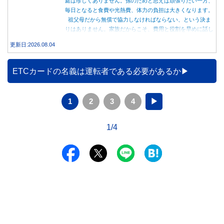
庭は珍しくありません。孫のためと思えば頑張りたい一方、
毎日となると食費や光熱費、体力の負担は大きくなります。
祖父母だから無償で協力しなければならない、という決ま
りはありません。家族だからこそ、費用と役割を早めに話し
合うことが大切です。
更新日:2026.08.04
ETCカードの名義は運転者である必要があるか
1
2
3
4
▶
1/4