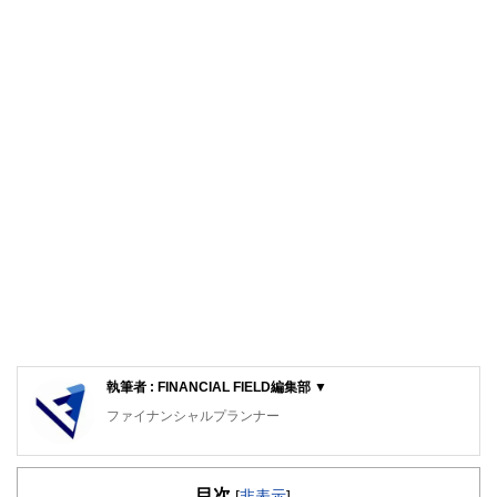
執筆者 : FINANCIAL FIELD編集部 ▼
ファイナンシャルプランナー
FinancialField編集部は、金融、経済に関する記事を、日々
の暮らしにどのような影響を与えるかという視点で、お金の
目次
知識がない方でも理解できるようわかりやすく発信していま
[
非表示
]