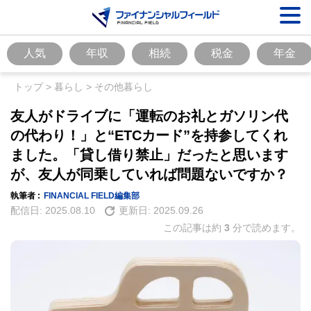
人気
年収
相続
税金
年金
トップ
>
暮らし
>
その他暮らし
友人がドライブに「運転のお礼とガソリン代
の代わり！」と“ETCカード”を持参してくれ
ました。「貸し借り禁止」だったと思います
が、友人が同乗していれば問題ないですか？
執筆者 :
FINANCIAL FIELD編集部
配信日:
2025.08.10
更新日:
2025.09.26
この記事は約
3
分で読めます。