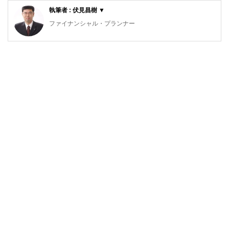
執筆者 : 伏見昌樹 ▼
ファイナンシャル・プランナー
大学卒業後公認会計士試験や簿記検定試験にチャレンジし、
公認会計士試験第二次試験短答式試験に合格や日本商工会議
所主催簿記検定１級に合格する。その後、一般企業の経理や
県税事務所に勤務する。なお、ファイナンシャル・プランナ
ーとして、２級ファイナンシャル・プランニング技能士・Ａ
ＦＰ合格した後、伏見ＦＰ事務所を設立し代表に就き今日に
至る。