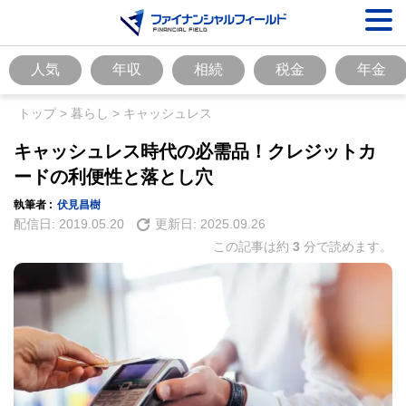
人気
年収
相続
税金
年金
トップ
>
暮らし
>
キャッシュレス
キャッシュレス時代の必需品！クレジットカ
ードの利便性と落とし穴
執筆者 :
伏見昌樹
配信日:
2019.05.20
更新日:
2025.09.26
この記事は約
3
分で読めます。