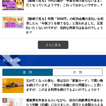
【動画で見る】70代の親が「年金を受け取らないまま」
亡くなっていたようです。これっておかしいですか…？
【動画で見る】年間「5000円」の町内会費の支払いを拒
否したら「今後ゴミを捨てるな」と言われました。正直
払いたくないのですが、法的な拘束力はあるのでしょう
か？
さらに見る
ランキング
週 間
月 間
父が亡くなった後も、母は父の「家族カード」で買い物
を続けています。「自分の名義だから問題ない」と言い
ますが、このまま利用を続けてもよいのでしょうか？
遺族厚生年金をもらいながら、自分の老齢厚生年金をも
らう年齢（65歳）になりました。両方とも全額もらえる