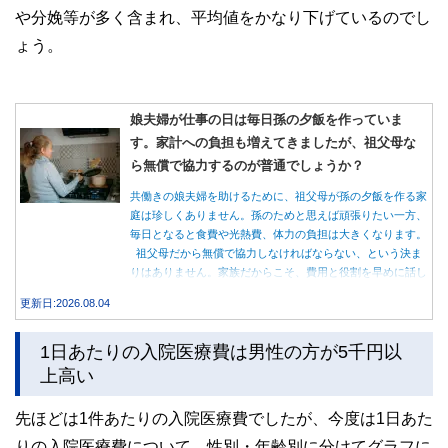
や分娩等が多く含まれ、平均値をかなり下げているのでし
ょう。
娘夫婦が仕事の日は毎日孫の夕飯を作っていま
す。家計への負担も増えてきましたが、祖父母な
ら無償で協力するのが普通でしょうか？
共働きの娘夫婦を助けるために、祖父母が孫の夕飯を作る家
庭は珍しくありません。孫のためと思えば頑張りたい一方、
毎日となると食費や光熱費、体力の負担は大きくなります。
祖父母だから無償で協力しなければならない、という決ま
りはありません。家族だからこそ、費用と役割を早めに話し
合うことが大切です。
更新日:2026.08.04
1日あたりの入院医療費は男性の方が5千円以
上高い
先ほどは1件あたりの入院医療費でしたが、今度は1日あた
りの入院医療費について、性別・年齢別に分けてグラフに