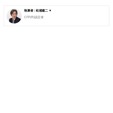
執筆者 : 松浦建二 ▼
CFP(R)認定者
1級ファイナンシャル・プランニング技能士
1990年青山学院大学卒。大手住宅メーカーから外資系生命
保険会社に転職し、個人の生命保険を活用したリスク対策や
資産形成、相続対策、法人の税対策、事業保障対策等のコン
サルティング営業を経験。2002年からファイナンシャルプ
ランナーとして主に個人のライフプラン、生命保険設計、住
宅購入総合サポート等の相談業務を行っている他、FPに関
する講演や執筆等も行っている。青山学院大学非常勤講師。
http://www.ifp.cc/