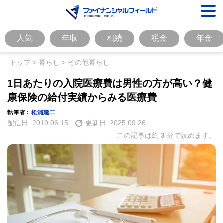
人気
年収
相続
税金
年金
トップ
>
暮らし
>
その他暮らし
1日あたりの入院医療費は男性の方が高い？健
康保険の給付実績からみる医療費
執筆者 :
松浦建二
配信日:
2019.06.15
更新日:
2025.09.26
この記事は約
3
分で読めます。