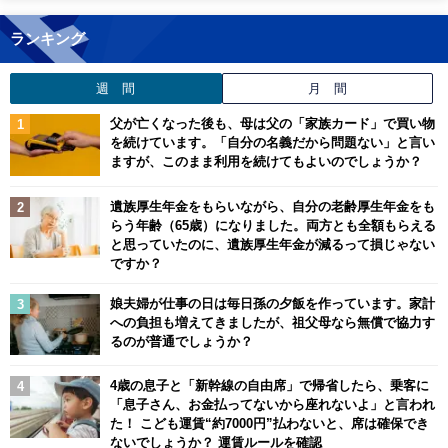
ランキング
週 間
月 間
父が亡くなった後も、母は父の「家族カード」で買い物
を続けています。「自分の名義だから問題ない」と言い
ますが、このまま利用を続けてもよいのでしょうか？
遺族厚生年金をもらいながら、自分の老齢厚生年金をも
らう年齢（65歳）になりました。両方とも全額もらえる
と思っていたのに、遺族厚生年金が減るって損じゃない
ですか？
娘夫婦が仕事の日は毎日孫の夕飯を作っています。家計
への負担も増えてきましたが、祖父母なら無償で協力す
るのが普通でしょうか？
4歳の息子と「新幹線の自由席」で帰省したら、乗客に
「息子さん、お金払ってないから座れないよ」と言われ
た！ こども運賃“約7000円”払わないと、席は確保でき
ないでしょうか？ 運賃ルールを確認