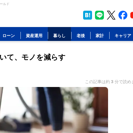
ィールド
ローン
資産運用
暮らし
老後
家計
キャリア
招いて、モノを減らす
この記事は約
3
分で読め