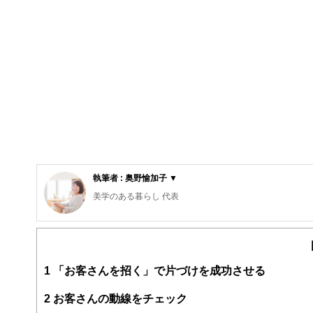
執筆者 : 奥野愉加子 ▼
美学のある暮らし 代表
整理収納アドバイザー認定講師。(photo:キャラバンサライ
奈良生まれ。大学では生活環境学部にて建築やインテリア
タート。長男出産後、夫の赴任で２年間のドイツ生活を経
段落したら、建築や暮らしに関連するような仕事をしたい
1
「お客さんを招く」で片づけを成功させる
得。認定講師として資格取得のための講座を定期的に主催
＜美学のある暮らし＞
2
お客さんの動線をチェック