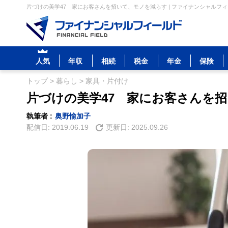
片づけの美学47 家にお客さんを招いて、モノを減らす | ファイナンシャルフ
人気
年収
相続
税金
年金
保険
トップ
>
暮らし
>
家具・片付け
片づけの美学47 家にお客さんを
執筆者 :
奥野愉加子
配信日:
2019.06.19
更新日:
2025.09.26