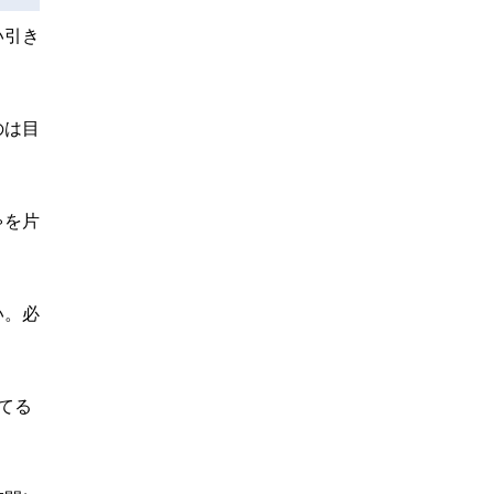
い引き
のは目
ゃを片
い。必
てる