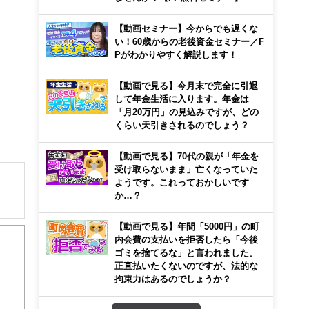
【動画セミナー】今からでも遅くな
い！60歳からの老後資金セミナー／F
Pがわかりやすく解説します！
【動画で見る】今月末で完全に引退
して年金生活に入ります。年金は
「月20万円」の見込みですが、どの
くらい天引きされるのでしょう？
【動画で見る】70代の親が「年金を
受け取らないまま」亡くなっていた
ようです。これっておかしいです
か…？
【動画で見る】年間「5000円」の町
をス
内会費の支払いを拒否したら「今後
ひと
ゴミを捨てるな」と言われました。
取
正直払いたくないのですが、法的な
拘束力はあるのでしょうか？