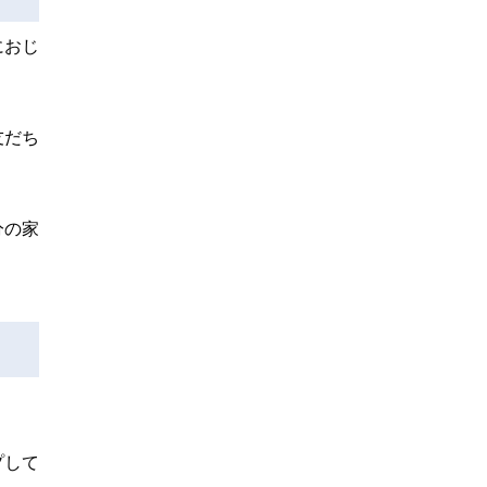
におじ
友だち
分の家
プして