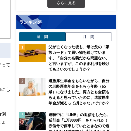
さらに見る
ランキング
週 間
月 間
父が亡くなった後も、母は父の「家
族カード」で買い物を続けていま
す。「自分の名義だから問題ない」
と言いますが、このまま利用を続け
持って
てもよいのでしょうか？
遺族厚生年金をもらいながら、自分
の老齢厚生年金をもらう年齢（65
力にし
歳）になりました。両方とも全額も
らえると思っていたのに、遺族厚生
年金が減るって損じゃないですか？
面倒
運転中に「LINE」の返信をしたら、
反則金「1万8000円」をとられた！
しょ
赤信号で停車していたときなので危