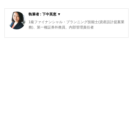
執筆者 : 下中英恵 ▼
1級ファイナンシャル・プランニング技能士(資産設計提案業
務)、第一種証券外務員、内部管理責任者
東京都出身。2008年慶應義塾大学商学部卒業後、三菱UFJメ
リルリンチPB証券株式会社に入社。
富裕層向け資産運用業務に従事した後、米国ボストンにおい
て、ファイナンシャルプランナーとして活動。現在は日本東
京において、資産運用・保険・税制等、多様なテーマについ
て、金融記事の執筆活動を行っています
http://fp.shitanaka.com/”