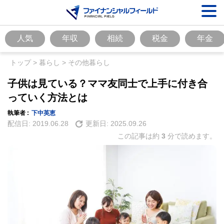
人気
年収
相続
税金
年金
トップ
>
暮らし
>
その他暮らし
子供は見ている？ママ友同士で上手に付き合
っていく方法とは
執筆者 :
下中英恵
配信日:
2019.06.28
更新日:
2025.09.26
この記事は約
3
分で読めます。