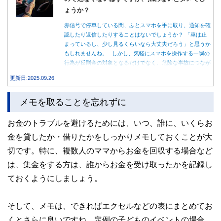
ょうか？
赤信号で停車している間、ふとスマホを手に取り、通知を確
認したり返信したりすることはないでしょうか？ 「車は止
まっているし、少し見るくらいなら大丈夫だろう」と思うか
もしれませんね。 しかし、気軽にスマホを操作する一瞬の
行為が反則金の対象となるだけでなく、危険な事故につなが
る可能性もあります。本記事では、赤信号で停車中のスマホ
更新日:2025.09.26
操作が違反になる事例や、反則金の支払い義務について詳し
く解説します。
メモを取ることを忘れずに
お金のトラブルを避けるためには、いつ、誰に、いくらお
金を貸したか・借りたかをしっかりメモしておくことが大
切です。特に、複数人のママからお金を回収する場合など
は、集金をする方は、誰からお金を受け取ったかを記録し
ておくようにしましょう。
そして、メモは、できればエクセルなどの表にまとめてお
くとさらに良いですね。定例の子どものイベントの場合