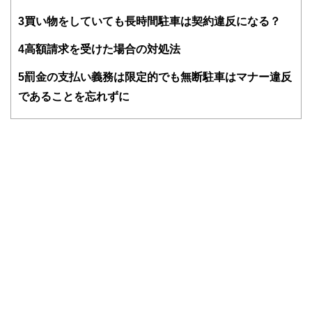
FinancialFieldの特徴は、ファイナンシャルプランナー、弁
3
買い物をしていても長時間駐車は契約違反になる？
護士、税理士、宅地建物取引士、相続診断士、住宅ローンア
ドバイザー、DCプランナー、公認会計士、社会保険労務
4
高額請求を受けた場合の対処法
士、行政書士、投資アナリスト、キャリアコンサルタントな
ど150名以上の有資格者を執筆者・監修者として迎え、むず
5
罰金の支払い義務は限定的でも無断駐車はマナー違反
かしく感じられる年金や税金、相続、保険、ローンなどの話
をわかりやすく発信している点です。
であることを忘れずに
このように編集経験豊富なメンバーと金融や経済に精通した
執筆者・監修者による執筆体制を築くことで、内容のわかり
やすさはもちろんのこと、読み応えのあるコンテンツと確か
な情報発信を実現しています。
私たちは、快適でより良い生活のアイデアを提供するお金の
コンシェルジュを目指します。