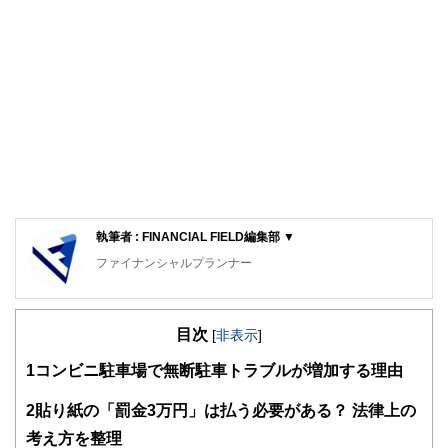
執筆者 : FINANCIAL FIELD編集部 ▼
ファイナンシャルプランナー
FinancialField編集部は、金融、経済に関する記事を、日々
の暮らしにどのような影響を与えるかという視点で、お金の
目次
知識がない方でも理解できるようわかりやすく発信していま
[
非表示
]
す。
1
コンビニ駐車場で無断駐車トラブルが増加する理由
編集部のメンバーは、ファイナンシャルプランナーの資格取
得者を中心に「お金や暮らし」に関する書籍・雑誌の編集経
2
貼り紙の「罰金3万円」は払う必要がある？ 法律上の
験者で構成され、企画立案から記事掲載まですべての工程に
考え方を整理
関わることで、読者目線のコンテンツを追求しています。