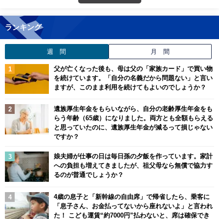
ランキング
週 間
月 間
父が亡くなった後も、母は父の「家族カード」で買い物
を続けています。「自分の名義だから問題ない」と言い
ますが、このまま利用を続けてもよいのでしょうか？
遺族厚生年金をもらいながら、自分の老齢厚生年金をも
らう年齢（65歳）になりました。両方とも全額もらえる
と思っていたのに、遺族厚生年金が減るって損じゃない
ですか？
娘夫婦が仕事の日は毎日孫の夕飯を作っています。家計
への負担も増えてきましたが、祖父母なら無償で協力す
るのが普通でしょうか？
4歳の息子と「新幹線の自由席」で帰省したら、乗客に
「息子さん、お金払ってないから座れないよ」と言われ
た！ こども運賃“約7000円”払わないと、席は確保でき