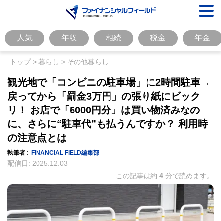
人気
年収
相続
税金
年金
トップ
>
暮らし
>
その他暮らし
観光地で「コンビニの駐車場」に2時間駐車→
戻ってから「罰金3万円」の張り紙にビック
リ！ お店で「5000円分」は買い物済みなの
に、さらに“駐車代”も払うんですか？ 利用時
の注意点とは
執筆者 :
FINANCIAL FIELD編集部
配信日:
2025.12.03
この記事は約
4
分で読めます。