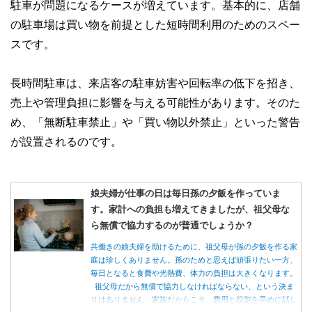
駐車が問題になるケースが増えています。基本的に、店舗
の駐車場は買い物を前提とした短時間利用のためのスペー
スです。
長時間駐車は、来店客の駐車妨害や回転率の低下を招き、
売上や管理負担に影響を与える可能性があります。そのた
め、「無断駐車禁止」や「買い物以外禁止」といった警告
が設置されるのです。
娘夫婦が仕事の日は毎日孫の夕飯を作っていま
す。家計への負担も増えてきましたが、祖父母な
ら無償で協力するのが普通でしょうか？
共働きの娘夫婦を助けるために、祖父母が孫の夕飯を作る家
庭は珍しくありません。孫のためと思えば頑張りたい一方、
毎日となると食費や光熱費、体力の負担は大きくなります。
祖父母だから無償で協力しなければならない、という決ま
りはありません。家族だからこそ、費用と役割を早めに話し