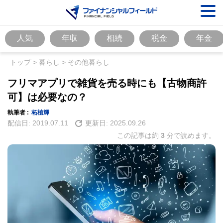
人気
年収
相続
税金
年金
トップ
>
暮らし
>
その他暮らし
フリマアプリで雑貨を売る時にも【古物商許
可】は必要なの？
執筆者 :
柘植輝
配信日:
2019.07.11
更新日:
2025.09.26
この記事は約
3
分で読めます。