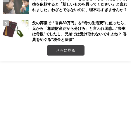
換を依頼すると「新しいものを買ってください」と言わ
れました。わざとではないのに、理不尽すぎませんか？
父の葬儀で「香典80万円」を“母の生活費”に使ったら、
兄から「相続財産だから分けろ」と言われ困惑…“喪主
は母親”でしたし、兄弟では受け取れないですよね？ 香
典をめぐる“税金と法律”
さらに見る