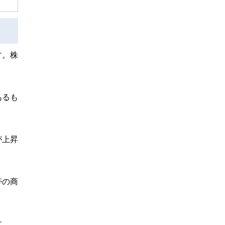
す。株
あるも
が上昇
帯の商
す。