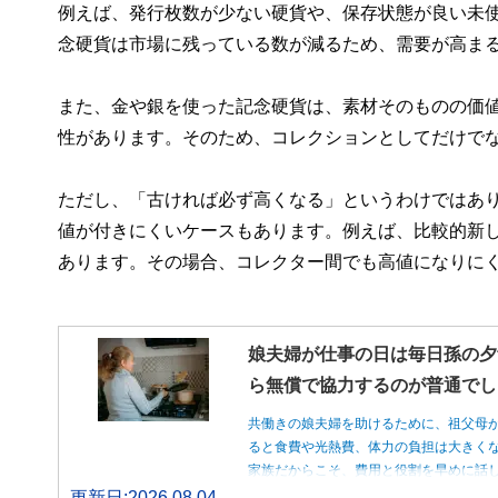
例えば、発行枚数が少ない硬貨や、保存状態が良い未
念硬貨は市場に残っている数が減るため、需要が高ま
また、金や銀を使った記念硬貨は、素材そのものの価
性があります。そのため、コレクションとしてだけで
ただし、「古ければ必ず高くなる」というわけではあ
値が付きにくいケースもあります。例えば、比較的新
あります。その場合、コレクター間でも高値になりに
娘夫婦が仕事の日は毎日孫の夕
ら無償で協力するのが普通でし
共働きの娘夫婦を助けるために、祖父母
ると食費や光熱費、体力の負担は大きく
家族だからこそ、費用と役割を早めに話
更新日:2026.08.04