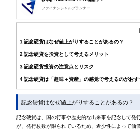
ファイナンシャルプランナー
FinancialField編集部は、金融、経済に関する記
るようわかりやすく発信しています。
編集部のメンバーは、ファイナンシャルプランナーの資格
案から記事掲載まですべての工程に関わることで、読者目
1
記念硬貨はなぜ値上がりすることがあるの？
FinancialFieldの特徴は、ファイナンシャルプラ
2
記念硬貨を投資として考えるメリット
ー、公認会計士、社会保険労務士、行政書士、投資アナリ
え、むずかしく感じられる年金や税金、相続、保険、ロー
3
記念硬貨投資の注意点とリスク
このように編集経験豊富なメンバーと金融や経済に精通し
4
記念硬貨は「趣味＋資産」の感覚で考えるのがおす
と、読み応えのあるコンテンツと確かな情報発信を実現し
私たちは、快適でより良い生活のアイデアを提供するお金
記念硬貨はなぜ値上がりすることがあるの？
記念硬貨は、国の行事や歴史的な出来事を記念して発
が、発行枚数が限られているため、希少性によって価