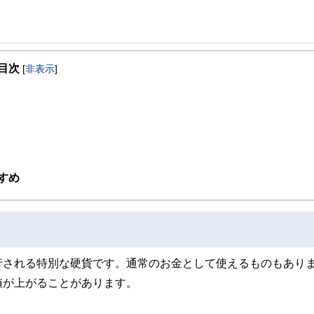
事を、日々の暮らしにどのような影響を与えるかという視点で、お金の知識がない方でも理
目次
[
非表示
]
取得者を中心に「お金や暮らし」に関する書籍・雑誌の編集経験者で構成され、企
線のコンテンツを追求しています。
ンナー、弁護士、税理士、宅地建物取引士、相続診断士、住宅ローンアドバイザー、DCプラ
スト、キャリアコンサルタントなど150名以上の有資格者を執筆者・監修者として
ンなどの話をわかりやすく発信している点です。
た執筆者・監修者による執筆体制を築くことで、内容のわかりやすさはもちろんの
すめ
ています。
のコンシェルジュを目指します。
行される特別な硬貨です。通常のお金として使えるものもあり
値が上がることがあります。