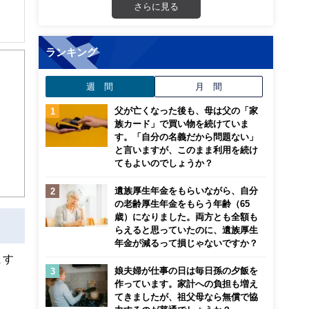
さらに見る
解でき
ランキング
画立
週 間
月 間
父が亡くなった後も、母は父の「家
ンナ
族カード」で買い物を続けていま
迎
す。「自分の名義だから問題ない」
と言いますが、このまま利用を続け
こ
てもよいのでしょうか？
遺族厚生年金をもらいながら、自分
の老齢厚生年金をもらう年齢（65
歳）になりました。両方とも全額も
らえると思っていたのに、遺族厚生
年金が減るって損じゃないですか？
ます
娘夫婦が仕事の日は毎日孫の夕飯を
作っています。家計への負担も増え
てきましたが、祖父母なら無償で協