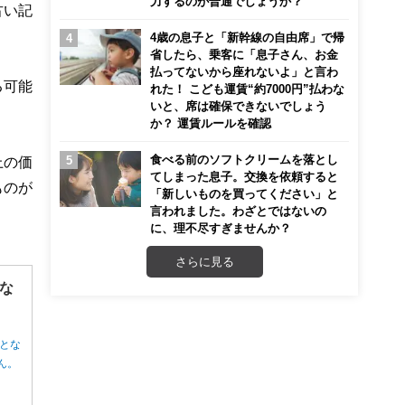
力するのが普通でしょうか？
古い記
4歳の息子と「新幹線の自由席」で帰
省したら、乗客に「息子さん、お金
払ってないから座れないよ」と言わ
る可能
れた！ こども運賃“約7000円”払わな
いと、席は確保できないでしょう
か？ 運賃ルールを確認
食べる前のソフトクリームを落とし
上の価
てしまった息子。交換を依頼すると
ものが
「新しいものを買ってください」と
言われました。わざとではないの
に、理不尽すぎませんか？
さらに見る
な
とな
ん。