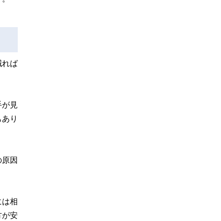
減れば
手が見
もあり
の原因
には相
方が安