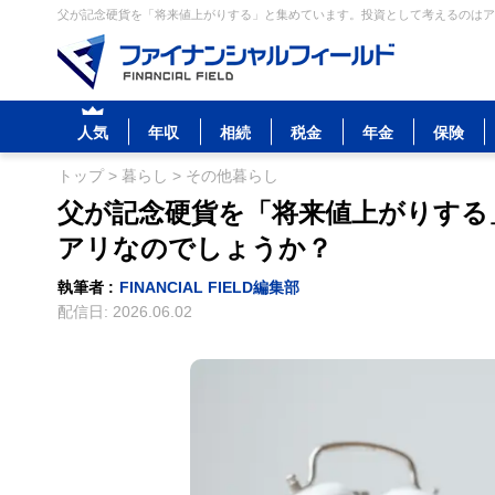
父が記念硬貨を「将来値上がりする」と集めています。投資として考えるのはアリ
人気
年収
相続
税金
年金
保険
トップ
>
暮らし
>
その他暮らし
父が記念硬貨を「将来値上がりする
アリなのでしょうか？
執筆者 :
FINANCIAL FIELD編集部
配信日:
2026.06.02