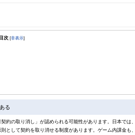
事を、日々の暮らしにどのような影響を与えるかという視点で、お金の知識がない方でも理
目次
[
非表示
]
取得者を中心に「お金や暮らし」に関する書籍・雑誌の編集経験者で構成され、企
線のコンテンツを追求しています。
ンナー、弁護士、税理士、宅地建物取引士、相続診断士、住宅ローンアドバイザー、DCプラ
スト、キャリアコンサルタントなど150名以上の有資格者を執筆者・監修者として
ンなどの話をわかりやすく発信している点です。
た執筆者・監修者による執筆体制を築くことで、内容のわかりやすさはもちろんの
ています。
のコンシェルジュを目指します。
ある
契約の取り消し」が認められる可能性があります。日本では、
原則として契約を取り消せる制度があります。ゲーム内課金も