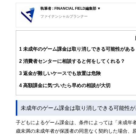
執筆者 : FINANCIAL FIELD編集部 ▼
ファイナンシャルプランナー
FinancialField編集部は、金融、経済に関する記
るようわかりやすく発信しています。
編集部のメンバーは、ファイナンシャルプランナーの資格
案から記事掲載まですべての工程に関わることで、読者目
1
未成年のゲーム課金は取り消しできる可能性がある
FinancialFieldの特徴は、ファイナンシャルプラ
2
消費者センターに相談すると何をしてくれる？
ー、公認会計士、社会保険労務士、行政書士、投資アナリ
え、むずかしく感じられる年金や税金、相続、保険、ロー
3
返金が難しいケースでも放置は危険
このように編集経験豊富なメンバーと金融や経済に精通し
4
高額課金に気づいたら早めの相談が大切
と、読み応えのあるコンテンツと確かな情報発信を実現し
私たちは、快適でより良い生活のアイデアを提供するお金
未成年のゲーム課金は取り消しできる可能性が
子どもによるゲーム課金は、条件によっては「未成年者
歳未満の未成年者が保護者の同意なく契約した場合、