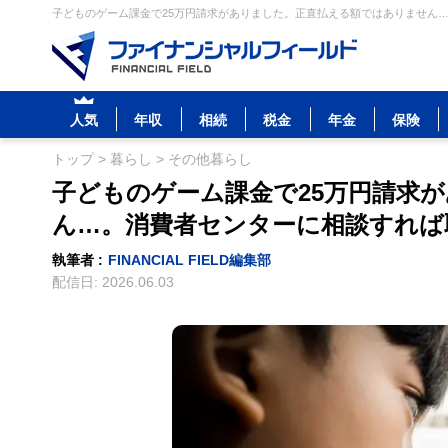
子どものゲーム課金で25万円請求がありました。正直払える額ではありません…
人気
年収
相続
税金
年金
保険
トップ
>
暮らし
>
その他暮らし
子どものゲーム課金で25万円請求
ん…。消費者センターに相談すれば
執筆者 :
FINANCIAL FIELD編集部
配信日:
2026.06.03