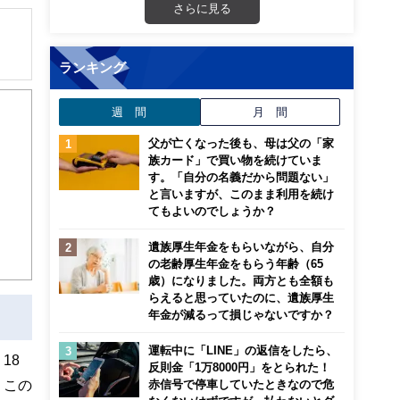
さらに見る
ランキング
解でき
週 間
月 間
画立
父が亡くなった後も、母は父の「家
族カード」で買い物を続けていま
ンナ
す。「自分の名義だから問題ない」
迎
と言いますが、このまま利用を続け
てもよいのでしょうか？
こ
遺族厚生年金をもらいながら、自分
の老齢厚生年金をもらう年齢（65
歳）になりました。両方とも全額も
らえると思っていたのに、遺族厚生
年金が減るって損じゃないですか？
運転中に「LINE」の返信をしたら、
18
反則金「1万8000円」をとられた！
、この
赤信号で停車していたときなので危