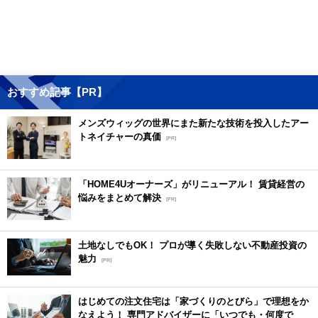
おすすめ記事【PR】
メンズウィッグの世界にまた新たな技術を投入したアー
トネイチャーの真価
[PR]
「HOME4Uオーナーズ」がリニューアル！ 賃貸経営の
悩みをまとめて解決
[PR]
土地なしでもOK！ プロが導く失敗しない不動産投資の
魅力
[PR]
はじめての注文住宅は「家づくりのとびら」で理想をか
なえよう！ 専門アドバイザーに「いつでも・何度で