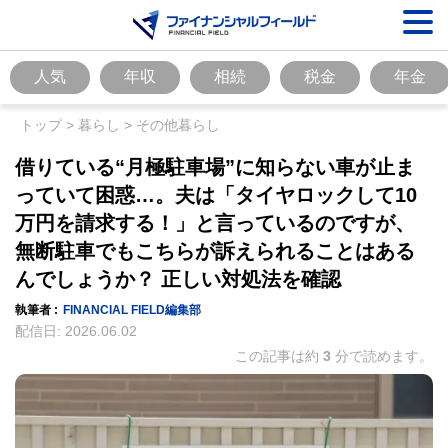
人気
年収
相続
税金
年金
トップ
>
暮らし
>
その他暮らし
借りている“月極駐車場”に知らない車が止ま
っていて困惑…。夫は「タイヤロックして10
万円を請求する！」と言っているのですが、
無断駐車でもこちらが訴えられることはある
んでしょうか？ 正しい対処法を確認
執筆者 :
FINANCIAL FIELD編集部
配信日:
2026.06.02
この記事は約
3
分で読めます。