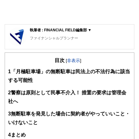
執筆者 : FINANCIAL FIELD編集部 ▼
ファイナンシャルプランナー
FinancialField編集部は、金融、経済に関する記事を、日々
の暮らしにどのような影響を与えるかという視点で、お金の
目次
知識がない方でも理解できるようわかりやすく発信していま
[
非表示
]
す。
1
「月極駐車場」の無断駐車は民法上の不法行為に該当
編集部のメンバーは、ファイナンシャルプランナーの資格取
する可能性
得者を中心に「お金や暮らし」に関する書籍・雑誌の編集経
験者で構成され、企画立案から記事掲載まですべての工程に
2
警察は原則として民事不介入！ 措置の要求は管理会
関わることで、読者目線のコンテンツを追求しています。
社へ
FinancialFieldの特徴は、ファイナンシャルプランナー、弁
護士、税理士、宅地建物取引士、相続診断士、住宅ローンア
3
無断駐車を発見した場合に契約者がやっていいこと・
ドバイザー、DCプランナー、公認会計士、社会保険労務
士、行政書士、投資アナリスト、キャリアコンサルタントな
いけないこと
ど150名以上の有資格者を執筆者・監修者として迎え、むず
かしく感じられる年金や税金、相続、保険、ローンなどの話
4
まとめ
をわかりやすく発信している点です。