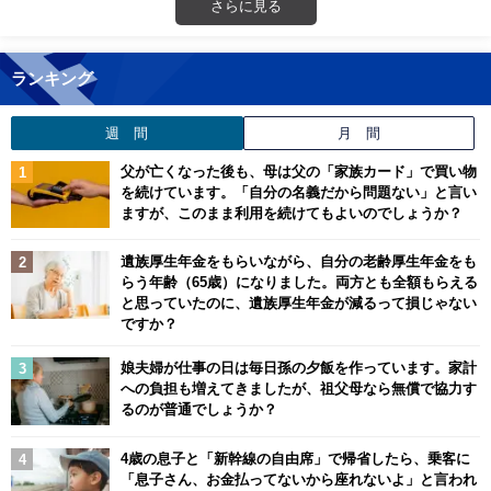
さらに見る
ランキング
週 間
月 間
父が亡くなった後も、母は父の「家族カード」で買い物
を続けています。「自分の名義だから問題ない」と言い
ますが、このまま利用を続けてもよいのでしょうか？
遺族厚生年金をもらいながら、自分の老齢厚生年金をも
らう年齢（65歳）になりました。両方とも全額もらえる
と思っていたのに、遺族厚生年金が減るって損じゃない
ですか？
娘夫婦が仕事の日は毎日孫の夕飯を作っています。家計
への負担も増えてきましたが、祖父母なら無償で協力す
るのが普通でしょうか？
4歳の息子と「新幹線の自由席」で帰省したら、乗客に
「息子さん、お金払ってないから座れないよ」と言われ