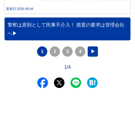
合うことが大切です。
更新日:2026.08.04
警察は原則として民事不介入！ 措置の要求は管理会社
へ
1
2
3
4
▶
1/4