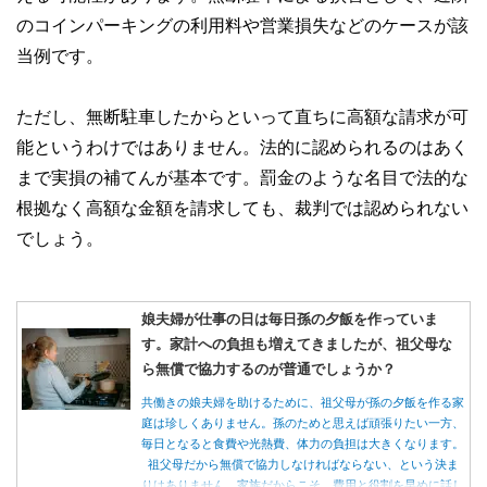
のコインパーキングの利用料や営業損失などのケースが該
当例です。
ただし、無断駐車したからといって直ちに高額な請求が可
能というわけではありません。法的に認められるのはあく
まで実損の補てんが基本です。罰金のような名目で法的な
根拠なく高額な金額を請求しても、裁判では認められない
でしょう。
娘夫婦が仕事の日は毎日孫の夕飯を作っていま
す。家計への負担も増えてきましたが、祖父母な
ら無償で協力するのが普通でしょうか？
共働きの娘夫婦を助けるために、祖父母が孫の夕飯を作る家
庭は珍しくありません。孫のためと思えば頑張りたい一方、
毎日となると食費や光熱費、体力の負担は大きくなります。
祖父母だから無償で協力しなければならない、という決ま
りはありません。家族だからこそ、費用と役割を早めに話し