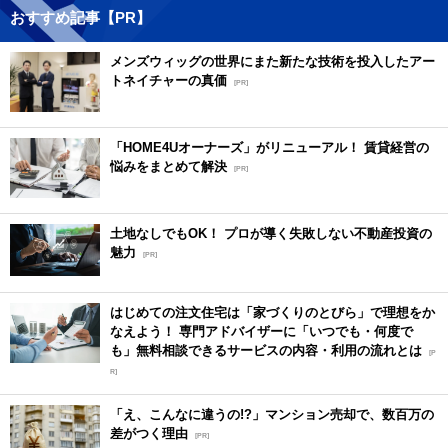
おすすめ記事【PR】
メンズウィッグの世界にまた新たな技術を投入したアー
トネイチャーの真価
[PR]
「HOME4Uオーナーズ」がリニューアル！ 賃貸経営の
悩みをまとめて解決
[PR]
土地なしでもOK！ プロが導く失敗しない不動産投資の
魅力
[PR]
はじめての注文住宅は「家づくりのとびら」で理想をか
なえよう！ 専門アドバイザーに「いつでも・何度で
も」無料相談できるサービスの内容・利用の流れとは
[P
R]
「え、こんなに違うの!?」マンション売却で、数百万の
差がつく理由
[PR]