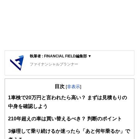
執筆者 : FINANCIAL FIELD編集部 ▼
ファイナンシャルプランナー
FinancialField編集部は、金融、経済に関する記事を、日々
の暮らしにどのような影響を与えるかという視点で、お金の
目次
知識がない方でも理解できるようわかりやすく発信していま
[
非表示
]
す。
1
車検で20万円と言われたら高い？ まずは見積もりの
編集部のメンバーは、ファイナンシャルプランナーの資格取
中身を確認しよう
得者を中心に「お金や暮らし」に関する書籍・雑誌の編集経
験者で構成され、企画立案から記事掲載まですべての工程に
2
10年超えの車は買い替えるべき？ 判断のポイント
関わることで、読者目線のコンテンツを追求しています。
FinancialFieldの特徴は、ファイナンシャルプランナー、弁
3
修理して乗り続けるか迷ったら「あと何年乗るか」で
護士、税理士、宅地建物取引士、相続診断士、住宅ローンア