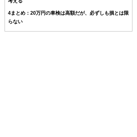
考える
ドバイザー、DCプランナー、公認会計士、社会保険労務
士、行政書士、投資アナリスト、キャリアコンサルタントな
4
まとめ：20万円の車検は高額だが、必ずしも損とは限
ど150名以上の有資格者を執筆者・監修者として迎え、むず
かしく感じられる年金や税金、相続、保険、ローンなどの話
らない
をわかりやすく発信している点です。
このように編集経験豊富なメンバーと金融や経済に精通した
執筆者・監修者による執筆体制を築くことで、内容のわかり
やすさはもちろんのこと、読み応えのあるコンテンツと確か
な情報発信を実現しています。
私たちは、快適でより良い生活のアイデアを提供するお金の
コンシェルジュを目指します。