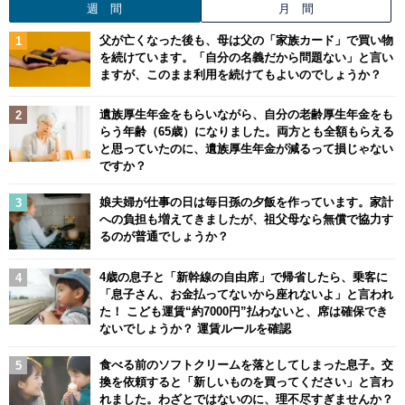
週 間
月 間
父が亡くなった後も、母は父の「家族カード」で買い物
を続けています。「自分の名義だから問題ない」と言い
ますが、このまま利用を続けてもよいのでしょうか？
遺族厚生年金をもらいながら、自分の老齢厚生年金をも
らう年齢（65歳）になりました。両方とも全額もらえる
と思っていたのに、遺族厚生年金が減るって損じゃない
ですか？
娘夫婦が仕事の日は毎日孫の夕飯を作っています。家計
への負担も増えてきましたが、祖父母なら無償で協力す
るのが普通でしょうか？
4歳の息子と「新幹線の自由席」で帰省したら、乗客に
「息子さん、お金払ってないから座れないよ」と言われ
た！ こども運賃“約7000円”払わないと、席は確保でき
ないでしょうか？ 運賃ルールを確認
食べる前のソフトクリームを落としてしまった息子。交
換を依頼すると「新しいものを買ってください」と言わ
れました。わざとではないのに、理不尽すぎませんか？