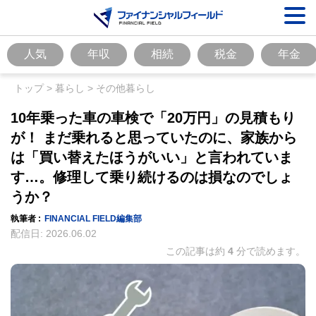
人気
年収
相続
税金
年金
トップ
>
暮らし
>
その他暮らし
10年乗った車の車検で「20万円」の見積もり
が！ まだ乗れると思っていたのに、家族から
は「買い替えたほうがいい」と言われていま
す…。修理して乗り続けるのは損なのでしょ
うか？
執筆者 :
FINANCIAL FIELD編集部
配信日:
2026.06.02
この記事は約
4
分で読めます。