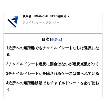
執筆者 : FINANCIAL FIELD編集部 ▼
ファイナンシャルプランナー
FinancialField編集部は、金融、経済に関する記事を、日々
の暮らしにどのような影響を与えるかという視点で、お金の
目次
知識がない方でも理解できるようわかりやすく発信していま
[
非表示
]
す。
1
近所への短距離でもチャイルドシートなしは違反にな
編集部のメンバーは、ファイナンシャルプランナーの資格取
る
得者を中心に「お金や暮らし」に関する書籍・雑誌の編集経
験者で構成され、企画立案から記事掲載まですべての工程に
2
チャイルドシート違反に罰金はないが違反点数がつく
関わることで、読者目線のコンテンツを追求しています。
FinancialFieldの特徴は、ファイナンシャルプランナー、弁
3
チャイルドシートが免除されるケースは限られている
護士、税理士、宅地建物取引士、相続診断士、住宅ローンア
ドバイザー、DCプランナー、公認会計士、社会保険労務
4
近所への短距離移動でもチャイルドシートを必ず使お
士、行政書士、投資アナリスト、キャリアコンサルタントな
う
ど150名以上の有資格者を執筆者・監修者として迎え、むず
かしく感じられる年金や税金、相続、保険、ローンなどの話
をわかりやすく発信している点です。
このように編集経験豊富なメンバーと金融や経済に精通した