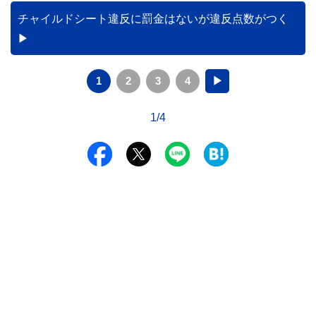
チャイルドシート違反に罰金はないが違反点数がつく
1
2
3
4
▶
1/4