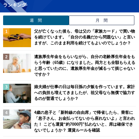
ランキング
週 間
月 間
父が亡くなった後も、母は父の「家族カード」で買い物
を続けています。「自分の名義だから問題ない」と言い
ますが、このまま利用を続けてもよいのでしょうか？
遺族厚生年金をもらいながら、自分の老齢厚生年金をも
らう年齢（65歳）になりました。両方とも全額もらえる
と思っていたのに、遺族厚生年金が減るって損じゃない
ですか？
娘夫婦が仕事の日は毎日孫の夕飯を作っています。家計
への負担も増えてきましたが、祖父母なら無償で協力す
るのが普通でしょうか？
4歳の息子と「新幹線の自由席」で帰省したら、乗客に
「息子さん、お金払ってないから座れないよ」と言われ
た！ こども運賃“約7000円”払わないと、席は確保でき
ないでしょうか？ 運賃ルールを確認