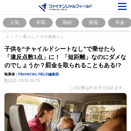
人気
年収
相続
税金
年金
トップ
>
暮らし
>
その他暮らし
子供を“チャイルドシートなし”で乗せたら
「違反点数1点」に！ 「短距離」なのにダメな
のでしょうか？罰金を取られることもある!?
執筆者 :
FINANCIAL FIELD編集部
配信日:
2026.06.03
この記事は約
3
分で読めます。