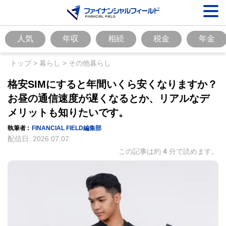
人気
年収
相続
税金
年金
トップ
>
暮らし
>
その他暮らし
格安SIMにすると年間いくら安くなりますか？
お昼の通信速度が遅くなるとか、リアルなデ
メリットも知りたいです。
執筆者 :
FINANCIAL FIELD編集部
配信日:
2026.07.07
この記事は約
4
分で読めます。