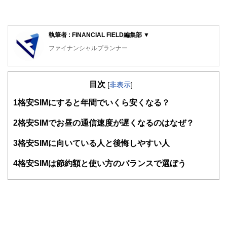
執筆者 : FINANCIAL FIELD編集部 ▼
ファイナンシャルプランナー
FinancialField編集部は、金融、経済に関する記事を、日々
の暮らしにどのような影響を与えるかという視点で、お金の
目次
知識がない方でも理解できるようわかりやすく発信していま
[
非表示
]
す。
1
格安SIMにすると年間でいくら安くなる？
編集部のメンバーは、ファイナンシャルプランナーの資格取
得者を中心に「お金や暮らし」に関する書籍・雑誌の編集経
2
格安SIMでお昼の通信速度が遅くなるのはなぜ？
験者で構成され、企画立案から記事掲載まですべての工程に
関わることで、読者目線のコンテンツを追求しています。
3
格安SIMに向いている人と後悔しやすい人
FinancialFieldの特徴は、ファイナンシャルプランナー、弁
4
格安SIMは節約額と使い方のバランスで選ぼう
護士、税理士、宅地建物取引士、相続診断士、住宅ローンア
ドバイザー、DCプランナー、公認会計士、社会保険労務
士、行政書士、投資アナリスト、キャリアコンサルタントな
ど150名以上の有資格者を執筆者・監修者として迎え、むず
かしく感じられる年金や税金、相続、保険、ローンなどの話
をわかりやすく発信している点です。
このように編集経験豊富なメンバーと金融や経済に精通した