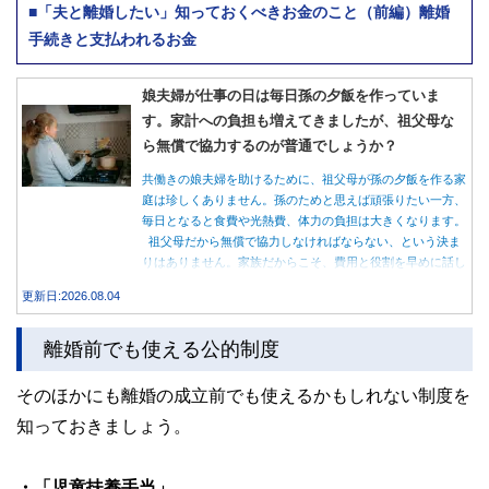
■「夫と離婚したい」知っておくべきお金のこと（前編）離婚
手続きと支払われるお金
娘夫婦が仕事の日は毎日孫の夕飯を作っていま
す。家計への負担も増えてきましたが、祖父母な
ら無償で協力するのが普通でしょうか？
共働きの娘夫婦を助けるために、祖父母が孫の夕飯を作る家
庭は珍しくありません。孫のためと思えば頑張りたい一方、
毎日となると食費や光熱費、体力の負担は大きくなります。
祖父母だから無償で協力しなければならない、という決ま
りはありません。家族だからこそ、費用と役割を早めに話し
合うことが大切です。
更新日:2026.08.04
離婚前でも使える公的制度
そのほかにも離婚の成立前でも使えるかもしれない制度を
知っておきましょう。
・「児童扶養手当」