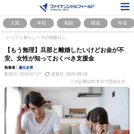
人気
年収
相続
税金
年金
トップ
>
暮らし
>
その他暮らし
【もう無理】旦那と離婚したいけどお金が不
安。女性が知っておくべき支援金
執筆者 :
藤丸史果
配信日:
2019.07.17
更新日:
2025.09.26
この記事は約
5
分で読めます。