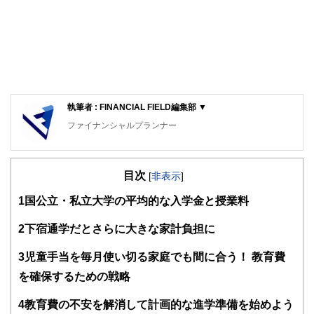
執筆者 : FINANCIAL FIELD編集部 ▼
ファイナンシャルプランナー
FinancialField編集部は、金融、経済に関する記事を、日々
の暮らしにどのような影響を与えるかという視点で、お金の
目次
知識がない方でも理解できるようわかりやすく発信していま
[
非表示
]
す。
1
国公立・私立大学の平均的な入学金と授業料
編集部のメンバーは、ファイナンシャルプランナーの資格取
得者を中心に「お金や暮らし」に関する書籍・雑誌の編集経
2
下宿通学だとさらに大きな家計負担に
験者で構成され、企画立案から記事掲載まですべての工程に
関わることで、読者目線のコンテンツを追求しています。
3
児童手当を毎月使い切る家庭でも間に合う！ 教育費
FinancialFieldの特徴は、ファイナンシャルプランナー、弁
を確保するための戦略
護士、税理士、宅地建物取引士、相続診断士、住宅ローンア
ドバイザー、DCプランナー、公認会計士、社会保険労務
4
教育費の不安を解消して計画的な進学準備を始めよう
士、行政書士、投資アナリスト、キャリアコンサルタントな