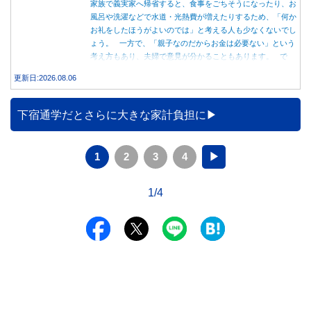
家族で義実家へ帰省すると、食事をごちそうになったり、お
風呂や洗濯などで水道・光熱費が増えたりするため、「何か
お礼をしたほうがよいのでは」と考える人も少なくないでし
ょう。 一方で、「親子なのだからお金は必要ない」という
考え方もあり、夫婦で意見が分かることもあります。 で
は、実際に義実家へ泊まる際、お金を渡している家庭はどの
更新日:2026.08.06
くらいあるのでしょうか。本記事では、帰省時に宿泊費を渡
す家庭の割合や、感謝の気持ちを伝える方法について解説し
ます。
下宿通学だとさらに大きな家計負担に
1
2
3
4
▶
1/4