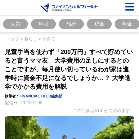
人気
年収
相続
税金
年金
トップ
>
暮らし
>
子育て
児童手当を使わず「200万円」すべて貯めてい
ると言うママ友。大学費用の足しにするとの
ことですが、毎月使い切っているわが家は進
学時に資金不足になるでしょうか…？ 大学進
学でかかる費用を解説
執筆者 :
FINANCIAL FIELD編集部
配信日:
2026.07.08
この記事は約
3
分で読めます。