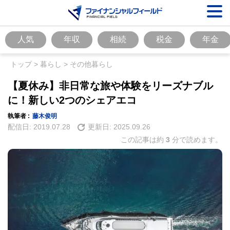
人気
年収
相続
税金
年金
トップ
>
暮らし
>
その他暮らし
【夏休み】非日常な旅や体験をリーズナブル
に！新しい2つのシェアエコ
執筆者 :
藤木俊明
配信日:
2019.07.28
更新日:
2025.09.26
この記事は約
3
分で読めます。