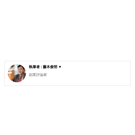
執筆者 : 藤木俊明 ▼
副業評論家
明治大学リバティアカデミー講師
ビジネスコンテンツ制作の有限会社ガーデンシティ・プラン
ニングを28年間経営。その実績から明治大学リバティアカデ
ミーでライティングの講師をつとめています。7年前から
「ローリスク独立」の執筆活動をはじめ、副業・起業関連の
記事を夕刊フジ、東洋経済などに寄稿しています。副業解禁
時代を迎え、「収入の多角化」こそほんとうの働き方改革だ
と考えています。