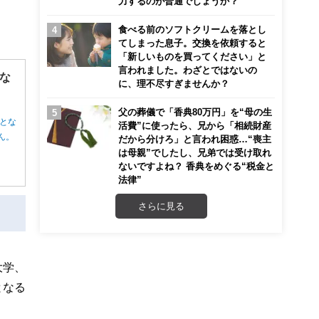
力するのが普通でしょうか？
食べる前のソフトクリームを落とし
てしまった息子。交換を依頼すると
「新しいものを買ってください」と
言われました。わざとではないの
な
に、理不尽すぎませんか？
父の葬儀で「香典80万円」を“母の生
とな
活費”に使ったら、兄から「相続財産
ん。
だから分けろ」と言われ困惑…“喪主
は母親”でしたし、兄弟では受け取れ
ないですよね？ 香典をめぐる“税金と
法律”
さらに見る
大学、
となる