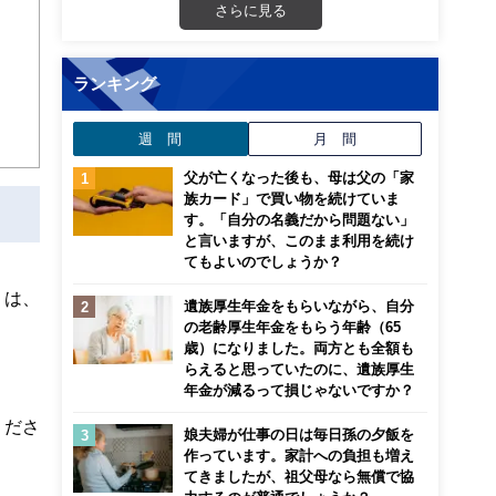
さらに見る
ランキング
週 間
月 間
父が亡くなった後も、母は父の「家
族カード」で買い物を続けていま
す。「自分の名義だから問題ない」
と言いますが、このまま利用を続け
てもよいのでしょうか？
」は、
遺族厚生年金をもらいながら、自分
の老齢厚生年金をもらう年齢（65
歳）になりました。両方とも全額も
らえると思っていたのに、遺族厚生
年金が減るって損じゃないですか？
くださ
娘夫婦が仕事の日は毎日孫の夕飯を
作っています。家計への負担も増え
てきましたが、祖父母なら無償で協