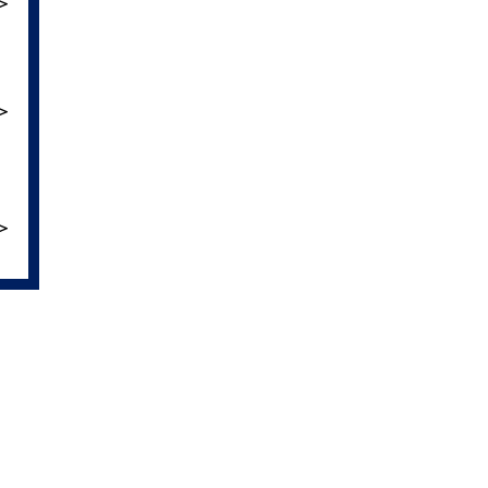
＞
＞
＞