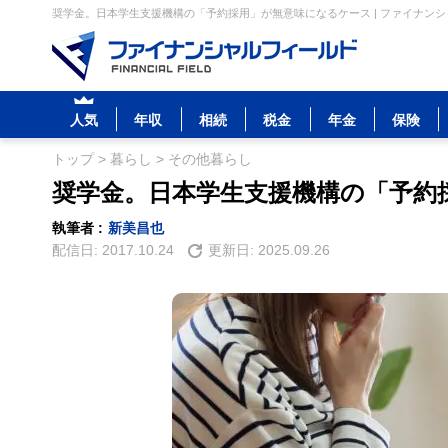
奨学金。日本学生支援機構の「予約採用」が無意味になるケース | ファイナン
人気
年収
相続
税金
年金
保険
トップ
>
暮らし
>
その他暮らし
奨学金。日本学生支援機構の「予約
執筆者 :
新美昌也
配信日:
2017.10.24
更新日:
2025.09.26