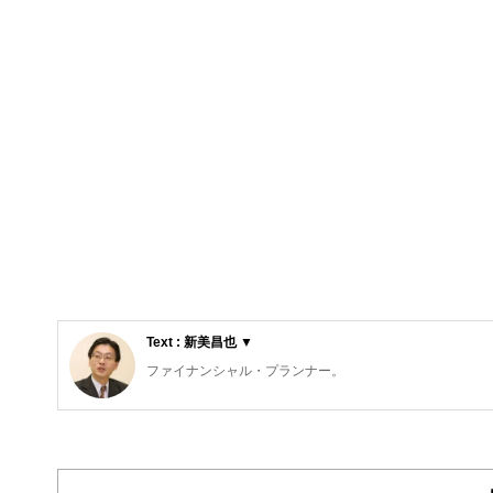
Text : 新美昌也 ▼
ファイナンシャル・プランナー。
ライフプラン・キャッシュフロー分析に基づいた家計相談
購入、年金、資産運用、保険、離婚のお金などをテーマと
校以上の高校で実施。
また、保険や介護のお金に詳しいファイナンシャル・プラ
入院・介護のお金」（技術評論社）がある。