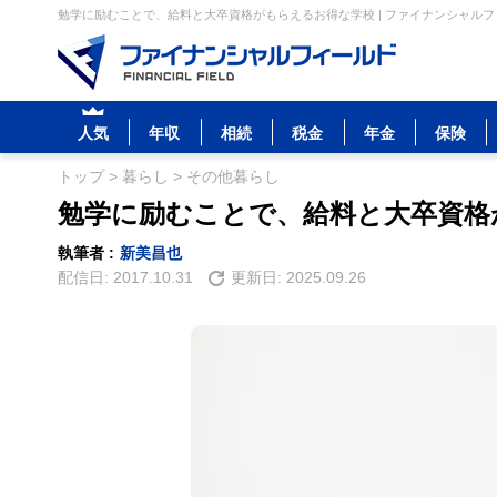
勉学に励むことで、給料と大卒資格がもらえるお得な学校 | ファイナンシャル
人気
年収
相続
税金
年金
保険
トップ
>
暮らし
>
その他暮らし
勉学に励むことで、給料と大卒資格
執筆者 :
新美昌也
配信日:
2017.10.31
更新日:
2025.09.26