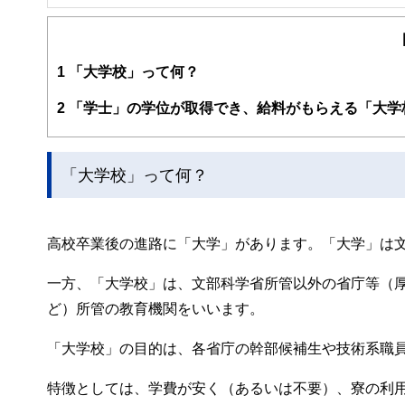
ライフプラン・キャッシュフロー分析に基づいた家計相談
購入、年金、資産運用、保険、離婚のお金などをテーマと
校以上の高校で実施。
また、保険や介護のお金に詳しいファイナンシャル・プラ
1
「大学校」って何？
入院・介護のお金」（技術評論社）がある。
http://fp-trc.com/
2
「学士」の学位が取得でき、給料がもらえる「大学
「大学校」って何？
高校卒業後の進路に「大学」があります。「大学」は
一方、「大学校」は、文部科学省所管以外の省庁等（
ど）所管の教育機関をいいます。
「大学校」の目的は、各省庁の幹部候補生や技術系職
特徴としては、学費が安く（あるいは不要）、寮の利