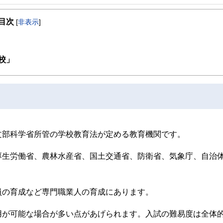
を得意とする。法人営業をしていた経験から経営者からの相談が多い。教育資金、
したセミナーや個別相談も多数実施している。教育資金をテーマにした講演は延べ8
目次
[
非表示
]
ンナーとしてテレビや新聞、雑誌の取材にも多数協力している。共著に「これで安
校」
文部科学省所管の学校教育法が定める教育機関です。
厚生労働省、農林水産省、国土交通省、防衛省、気象庁、自治
員の育成など専門職業人の育成にあります。
用が可能な場合が多い点があげられます。入試の難易度は全体