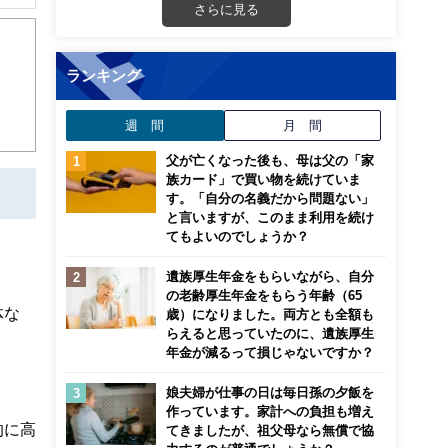
住宅
さらに見る
00
心！
ランキング
週 間
月 間
父が亡くなった後も、母は父の「家
族カード」で買い物を続けていま
す。「自分の名義だから問題ない」
と言いますが、このまま利用を続け
てもよいのでしょうか？
遺族厚生年金をもらいながら、自分
の老齢厚生年金をもらう年齢（65
体な
歳）になりました。両方とも全額も
らえると思っていたのに、遺族厚生
年金が減るって損じゃないですか？
娘夫婦が仕事の日は毎日孫の夕飯を
作っています。家計への負担も増え
的に高
てきましたが、祖父母なら無償で協