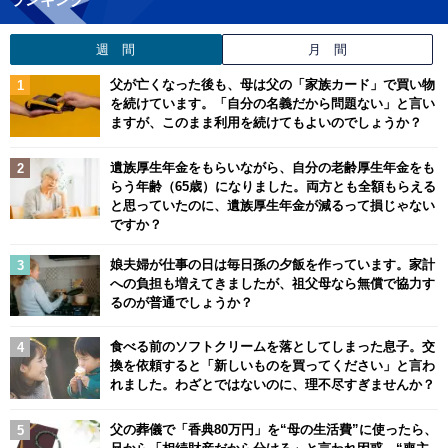
週 間
月 間
父が亡くなった後も、母は父の「家族カード」で買い物
を続けています。「自分の名義だから問題ない」と言い
ますが、このまま利用を続けてもよいのでしょうか？
遺族厚生年金をもらいながら、自分の老齢厚生年金をも
らう年齢（65歳）になりました。両方とも全額もらえる
と思っていたのに、遺族厚生年金が減るって損じゃない
ですか？
娘夫婦が仕事の日は毎日孫の夕飯を作っています。家計
への負担も増えてきましたが、祖父母なら無償で協力す
るのが普通でしょうか？
食べる前のソフトクリームを落としてしまった息子。交
換を依頼すると「新しいものを買ってください」と言わ
れました。わざとではないのに、理不尽すぎませんか？
父の葬儀で「香典80万円」を“母の生活費”に使ったら、
兄から「相続財産だから分けろ」と言われ困惑…“喪主