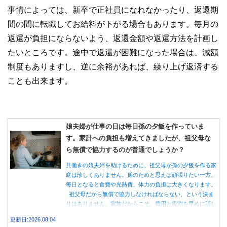
事情によっては、新卒で正社員になれなかったり、返還期
間の間に転職してお給料が下がる場合もあります。毎月の
返還が負担にならないよう、返還金額や返還方法を計画し
たいところです。途中で返還が困難になった場合は、減額
制度もありますし、逆に余裕があれば、繰り上げ返済する
ことも出来ます。
娘夫婦が仕事の日は毎日孫の夕飯を作っていま
す。家計への負担も増えてきましたが、祖父母な
ら無償で協力するのが普通でしょうか？
共働きの娘夫婦を助けるために、祖父母が孫の夕飯を作る家
庭は珍しくありません。孫のためと思えば頑張りたい一方、
毎日となると食費や光熱費、体力の負担は大きくなります。
祖父母だから無償で協力しなければならない、という決ま
りはありません。家族だからこそ、費用と役割を早めに話し
合うことが大切です。
更新日:2026.08.04