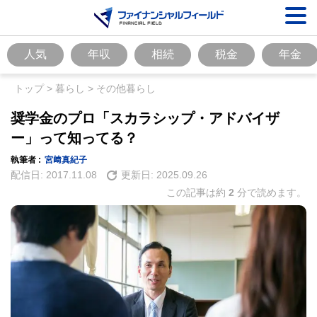
人気
年収
相続
税金
年金
トップ
>
暮らし
>
その他暮らし
奨学金のプロ「スカラシップ・アドバイザ
ー」って知ってる？
執筆者 :
宮﨑真紀子
配信日:
2017.11.08
更新日:
2025.09.26
この記事は約
2
分で読めます。