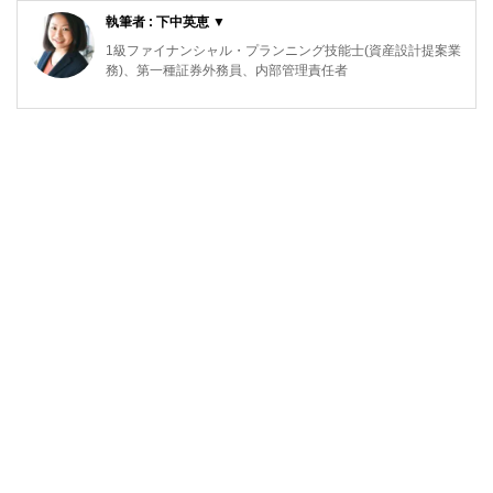
執筆者 : 下中英恵 ▼
1級ファイナンシャル・プランニング技能士(資産設計提案業
務)、第一種証券外務員、内部管理責任者
東京都出身。2008年慶應義塾大学商学部卒業後、三菱UFJメ
リルリンチPB証券株式会社に入社。
富裕層向け資産運用業務に従事した後、米国ボストンにおい
て、ファイナンシャルプランナーとして活動。現在は日本東
京において、資産運用・保険・税制等、多様なテーマについ
て、金融記事の執筆活動を行っています
http://fp.shitanaka.com/”