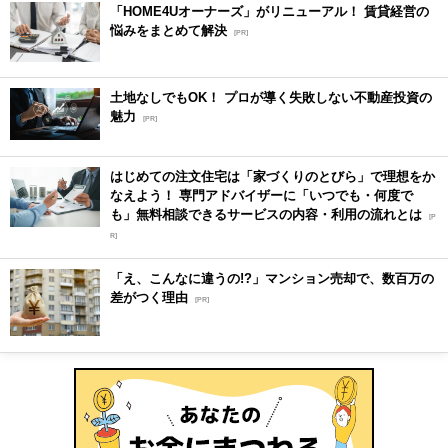
「HOME4Uオーナーズ」がリニューアル！ 賃貸経営の
悩みをまとめて解決
[PR]
土地なしでもOK！ プロが導く失敗しない不動産投資の
魅力
[PR]
はじめての注文住宅は「家づくりのとびら」で理想をか
なえよう！ 専門アドバイザーに「いつでも・何度で
も」無料相談できるサービスの内容・利用の流れとは
[P
R]
「え、こんなに違うの!?」マンション売却で、数百万の
差がつく理由
[PR]