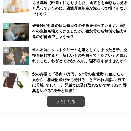
らう年齢（65歳）になりました。両方とも全額もらえる
と思っていたのに、遺族厚生年金が減るって損じゃない
ですか？
娘夫婦が仕事の日は毎日孫の夕飯を作っています。家計
への負担も増えてきましたが、祖父母なら無償で協力す
るのが普通でしょうか？
食べる前のソフトクリームを落としてしまった息子。交
換を依頼すると「新しいものを買ってください」と言わ
れました。わざとではないのに、理不尽すぎませんか？
父の葬儀で「香典80万円」を“母の生活費”に使ったら、
兄から「相続財産だから分けろ」と言われ困惑…“喪主
は母親”でしたし、兄弟では受け取れないですよね？ 香
典をめぐる“税金と法律”
さらに見る