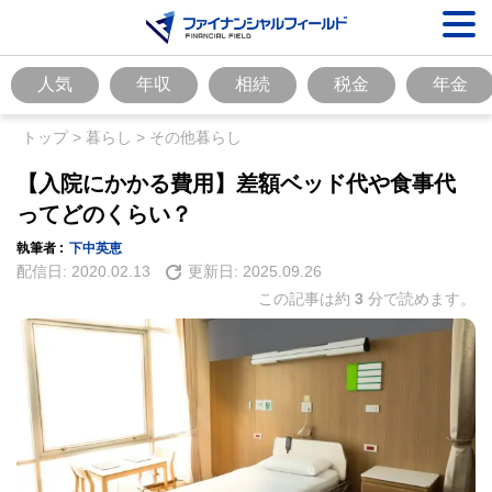
人気
年収
相続
税金
年金
トップ
>
暮らし
>
その他暮らし
【入院にかかる費用】差額ベッド代や食事代
ってどのくらい？
執筆者 :
下中英恵
配信日:
2020.02.13
更新日:
2025.09.26
この記事は約
3
分で読めます。