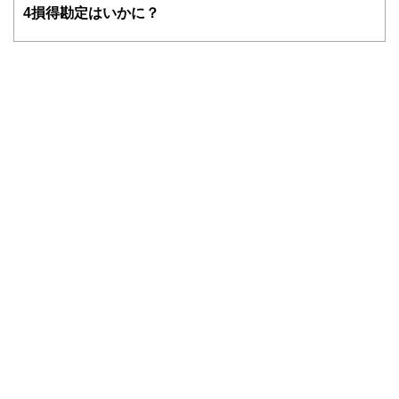
幅広い世代のライフプランに基づく資産運用、リタイアメン
4
損得勘定はいかに？
トプラン、国際結婚のカップルの相談など多数。グローバル
な視点からの柔軟な提案を心掛けている。
３キン（金融・年金・税金）の知識の有無が人生の岐路を左
右すると考え、学校教育でこれらの知識が身につく社会にな
ることを提唱している。
ホームページ：
http://www.iwanaga-mari-fp.jp/