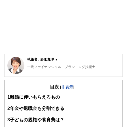
執筆者 : 岩永真理 ▼
一級ファイナンシャル・プランニング技能士
CFP®
ロングステイ・アドバイザー、住宅ローンアドバイザー、一
目次
般財団法人女性労働協会 認定講師。IFPコンフォート代表
[
非表示
]
横浜市出身、早稲田大学卒業。大手金融機関に入行後、ルク
1
離婚に伴いもらえるもの
センブルグ赴任等を含め10年超勤務。結婚後は夫の転勤に伴
い、ロンドン・上海・ニューヨーク・シンガポールに通算15
年以上在住。ロンドンでは、現地の小学生に日本文化を伝え
2
年金や退職金も分割できる
るボランティア活動を展開。
CFP®として独立後は、個別相談・セミナー講師・執筆など
3
子どもの親権や養育費は？
を行う。