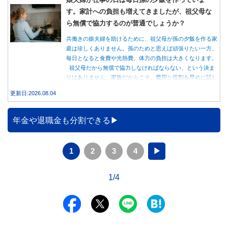
す。家計への負担も増えてきましたが、祖父母な
ら無償で協力するのが普通でしょうか？
共働きの娘夫婦を助けるために、祖父母が孫の夕飯を作る家
庭は珍しくありません。孫のためと思えば頑張りたい一方、
毎日となると食費や光熱費、体力の負担は大きくなります。
祖父母だから無償で協力しなければならない、という決ま
りはありません。家族だからこそ、費用と役割を早めに話し
合うことが大切です。
更新日:2026.08.04
年金や退職金も分割できる
1
2
3
4
▶
1/4