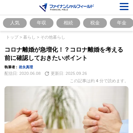
人気
年収
相続
税金
年金
トップ
>
暮らし
>
その他暮らし
コロナ離婚が急増化！？コロナ離婚を考える
前に確認しておきたいポイント
執筆者 :
岩永真理
配信日:
2020.06.08
更新日:
2025.09.26
この記事は約
4
分で読めます。