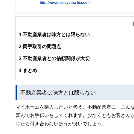
http://www.nishiyama-ld.com/
「円満な相続のための対策」「家計の見直し」「資産形成
し、「マイホーム取得などの不動産仲介」「不動産活用」
西山ライフデザイン株式会社 HP
http://www.nishiyama-ld.com/
1
不動産業者は味方とは限らない
2
両手取引の問題点
3
不動産業者との信頼関係が大切
4
まとめ
不動産業者は味方とは限らない
マイホームを購入したいと考え、不動産業者に「こん
喜んでお手伝いをしてくれます。少なくともお客さん
じたら付き合わないほうが良いでしょう。