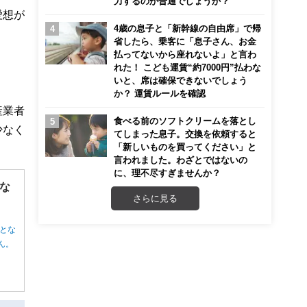
力するのが普通でしょうか？
愛想が
4歳の息子と「新幹線の自由席」で帰
省したら、乗客に「息子さん、お金
払ってないから座れないよ」と言わ
れた！ こども運賃“約7000円”払わな
いと、席は確保できないでしょう
か？ 運賃ルールを確認
産業者
食べる前のソフトクリームを落とし
少なく
てしまった息子。交換を依頼すると
「新しいものを買ってください」と
言われました。わざとではないの
に、理不尽すぎませんか？
な
さらに見る
とな
ん。