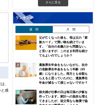
さらに見る
か
ランキング
週 間
月 間
父が亡くなった後も、母は父の「家
族カード」で買い物を続けていま
す。「自分の名義だから問題ない」
と言いますが、このまま利用を続け
てもよいのでしょうか？
遺族厚生年金をもらいながら、自分
の老齢厚生年金をもらう年齢（65
歳）になりました。両方とも全額も
らえると思っていたのに、遺族厚生
年金が減るって損じゃないですか？
者は、
いと感
娘夫婦が仕事の日は毎日孫の夕飯を
作っています。家計への負担も増え
てきましたが、祖父母なら無償で協