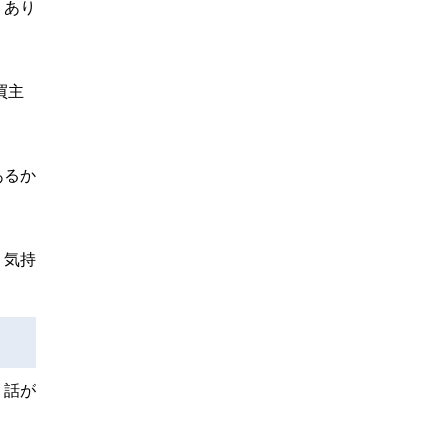
くあり
買主
あるか
う気持
く話が