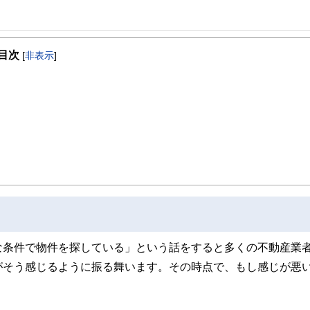
・運用アドバイス」のほか、不動産・お金の知識と大手建設会社での勤務経験を活
について、ご相談者の立場に立ったアドバイスを行っている。
目次
[
非表示
]
な条件で物件を探している」という話をすると多くの不動産業
がそう感じるように振る舞います。その時点で、もし感じが悪