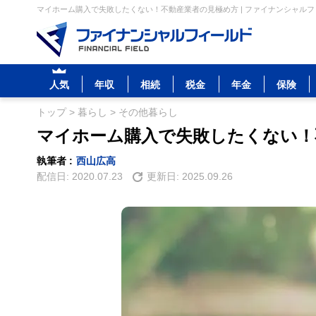
マイホーム購入で失敗したくない！不動産業者の見極め方 | ファイナンシャル
人気
年収
相続
税金
年金
保険
トップ
>
暮らし
>
その他暮らし
マイホーム購入で失敗したくない！
執筆者 :
西山広高
配信日:
2020.07.23
更新日:
2025.09.26