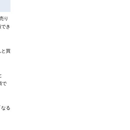
売り
領でき
んと買
と
領で
「なる