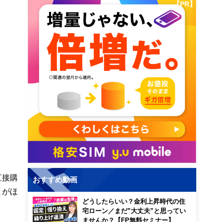
【PR】
直接購
おすすめ動画
とがほ
どうしたらいい？金利上昇時代の住
宅ローン／まだ”大丈夫”と思ってい
ませんか？【FP無料セミナー】