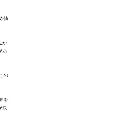
。
め値
んか
があ
この
算を
が決