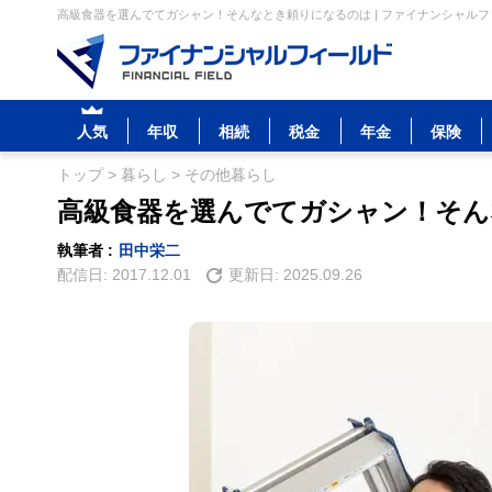
高級食器を選んでてガシャン！そんなとき頼りになるのは | ファイナンシャル
人気
年収
相続
税金
年金
保険
トップ
>
暮らし
>
その他暮らし
高級食器を選んでてガシャン！そん
執筆者 :
田中栄二
配信日:
2017.12.01
更新日:
2025.09.26