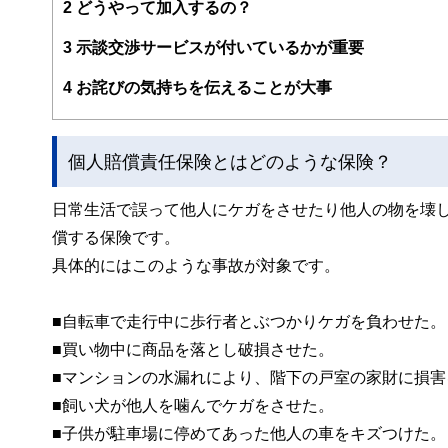
2
どうやって加入するの？
3
示談交渉サービスが付いているかが重要
4
お詫びの気持ちを伝えることが大事
個人賠償責任保険とはどのような保険？
日常生活で誤って他人にケガをさせたり他人の物を壊
償する保険です。
具体的にはこのような事故が対象です。
■自転車で走行中に歩行者とぶつかりケガを負わせた。
■買い物中に商品を落とし破損させた。
■マンションの水漏れにより、階下の戸室の家財に損害
■飼い犬が他人を噛んでケガをさせた。
■子供が駐車場に停めてあった他人の車をキズつけた。