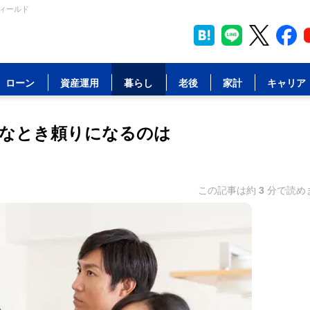
フィールド
ローン
資産運用
暮らし
老後
家計
キャリア
なとき頼りになるのは
この記事は約
3
分で読め