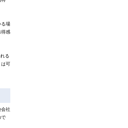
いる場
お得感
される
とは可
険会社
ので