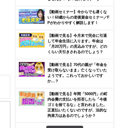
【動画セミナー】今からでも遅くな
い！60歳からの老後資金セミナー／F
Pがわかりやすく解説します！
【動画で見る】今月末で完全に引退
して年金生活に入ります。年金は
「月20万円」の見込みですが、どの
くらい天引きされるのでしょう？
【動画で見る】70代の親が「年金を
受け取らないまま」亡くなっていた
ようです。これっておかしいです
か…？
【動画で見る】年間「5000円」の町
内会費の支払いを拒否したら「今後
ゴミを捨てるな」と言われました。
れ保
正直払いたくないのですが、法的な
業務
拘束力はあるのでしょうか？
やサ