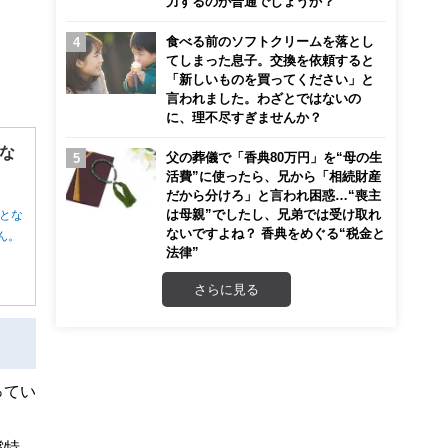
力するのが普通でしょうか？
食べる前のソフトクリームを落とし
てしまった息子。交換を依頼すると
「新しいものを買ってください」と
言われました。わざとではないの
に、理不尽すぎませんか？
な
父の葬儀で「香典80万円」を“母の生
活費”に使ったら、兄から「相続財産
だから分けろ」と言われ困惑…“喪主
は母親”でしたし、兄弟では受け取れ
とな
ないですよね？ 香典をめぐる“税金と
ん。
法律”
さらに見る
ってい
償特