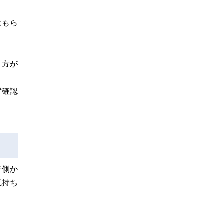
はもら
う方が
ず確認
者側か
気持ち