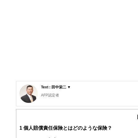
Text : 田中栄二 ▼
AFP認定者
2級DCプランナー
確定拠出年金相談ねっと 認定FP
福岡でのテニスコーチ業で、個々に適した伝え方や問題解
険代理店の道へ。複数の保険会社・証券会社を取扱う会社
1
個人賠償責任保険とはどのような保険？
の経験を持つ。「幸せな楽しい老後を送るための資金準備
ポート業務、資産形成セミナーも行っている。