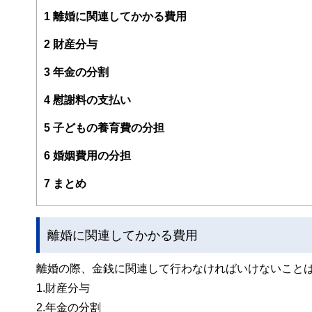
ファイナンシャル・プランナーの上位資格であるCFP（日
1
離婚に関連してかかる費用
FPとしてのアドバイスの範囲は、住宅購入、子供の教育
2
財産分与
幅広い分野をカバーし、これから人生の礎を築いていく若
3
年金の分割
2023年7月PHP研究所より「70歳の現役FPが教える
現在、出版を記念して、サマーアロー・コンサルティングH
4
慰謝料の支払い
早稲田大学卒業後、大手重工業メーカーに勤務、海外向け
5
子どもの養育費の分担
るい。
6
婚姻費用の分担
サマーアロー・コンサルティングHPアドレス：
https://br
7
まとめ
離婚に関連してかかる費用
離婚の際、金銭に関連して行わなければいけないこと
1.財産分与
2.年金の分割