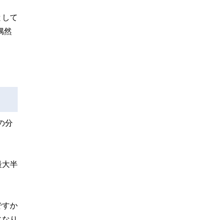
として
偶然
の分
最大半
ですか
になり