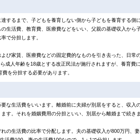
に達するまで、子どもを養育しない側から子どもを養育する側
もの生活費、教育費、医療費などをいい、父親の基礎収入から
比率で分担します。
および家賃、医療費などの固定費的なものを引き去った、日常
から成人年齢を18歳とする改正民法が施行されますが、養育費
養育費を分担する必要があります。
必要な生活費をいいます。離婚前に夫婦が別居をすると、収入
ります。それを婚姻費用の分担といい、別居から離婚まで続き
れの生活費の比率で分配します。夫の基礎収入が800万円、妻
活費100、妻の生活費100なので、1：1で分担します。