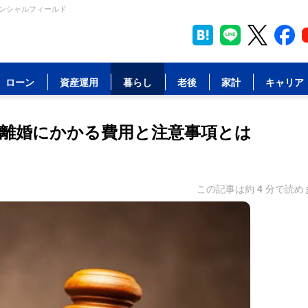
ナンシャルフィールド
ローン
資産運用
暮らし
老後
家計
キャリア
離婚にかかる費用と注意事項とは
この記事は約
4
分で読め