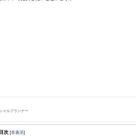
シャルプランナー
。
目次
[
非表示
]