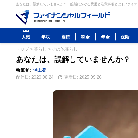
あなたは、誤解していませんか？ 離婚にかかる費用と注意事項とは | ファイ
人気
年収
相続
税金
年金
保険
トップ
>
暮らし
>
その他暮らし
あなたは、誤解していませんか？ 
執筆者 :
浦上登
配信日:
2020.08.24
更新日:
2025.09.26