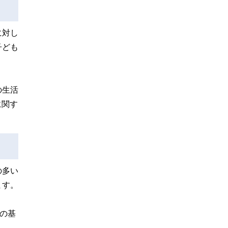
に対し
子ども
の生活
に関す
の多い
ます。
の基