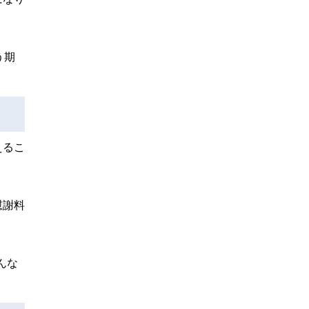
う期
えるこ
慰謝料
んな