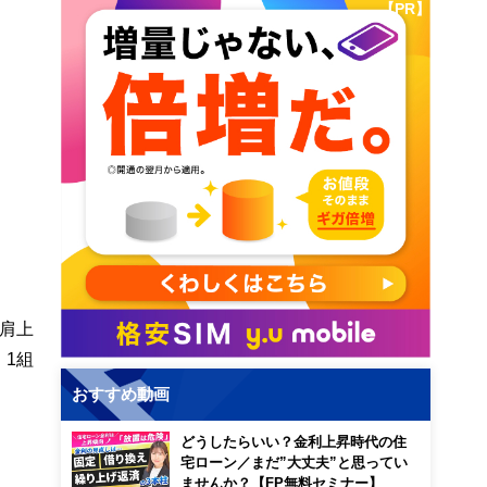
【PR】
右肩上
1組
おすすめ動画
どうしたらいい？金利上昇時代の住
宅ローン／まだ”大丈夫”と思ってい
ませんか？【FP無料セミナー】