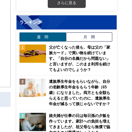
さらに見る
等、
ランキング
週 間
月 間
父が亡くなった後も、母は父の「家
も明
族カード」で買い物を続けていま
す。「自分の名義だから問題ない」
と言いますが、このまま利用を続け
てもよいのでしょうか？
遺族厚生年金をもらいながら、自分
の老齢厚生年金をもらう年齢（65
歳）になりました。両方とも全額も
らえると思っていたのに、遺族厚生
年金が減るって損じゃないですか？
娘夫婦が仕事の日は毎日孫の夕飯を
作っています。家計への負担も増え
てきましたが、祖父母なら無償で協