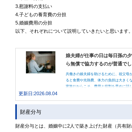
3.慰謝料の支払い
4.子どもの養育費の分担
5.婚姻費用の分担
以下、それぞれについて説明していきたいと思います
娘夫婦が仕事の日は毎日孫の夕
ら無償で協力するのが普通でし
共働きの娘夫婦を助けるために、祖父母
ると食費や光熱費、体力の負担は大きく
家族だからこそ、費用と役割を早めに話
更新日:2026.08.04
財産分与
財産分与とは、婚姻中に2人で築き上げた財産（共有財