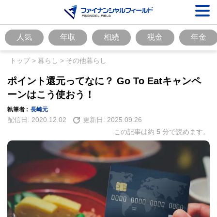
人気
年収
相続
税金
年金
トップ
>
暮らし
>
その他暮らし
ポイント還元ってなに？ Go To Eatキャンペ
ーンはこう使おう！
執筆者 :
長崎元
配信日:
2020.12.02
更新日:
2025.09.26
この記事は約
5
分で読めます。