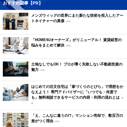
おすすめ記事【PR】
メンズウィッグの世界にまた新たな技術を投入したアー
トネイチャーの真価
[PR]
「HOME4Uオーナーズ」がリニューアル！ 賃貸経営の
悩みをまとめて解決
[PR]
土地なしでもOK！ プロが導く失敗しない不動産投資の
魅力
[PR]
はじめての注文住宅は「家づくりのとびら」で理想をか
なえよう！ 専門アドバイザーに「いつでも・何度で
も」無料相談できるサービスの内容・利用の流れとは
[P
R]
「え、こんなに違うの!?」マンション売却で、数百万の
差がつく理由
[PR]