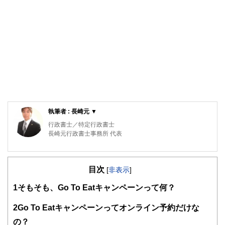
執筆者 : 長崎元 ▼
行政書士／特定行政書士
長崎元行政書士事務所 代表
学校を卒業後、IT企業に就職。約15年勤めた後、行政書士と
して開業。前職で培ったITの技術と知識を活かし、効率的
目次
で、お客様にストレスのかからないサービスを提供してい
[
非表示
]
る。主な取扱業務は、「許可の取得」や「補助金の申請」。
1
そもそも、Go To Eatキャンペーンって何？
長崎元行政書士事務所 HP
https://www.office-hnagasaki.com/
2
Go To Eatキャンペーンってオンライン予約だけな
の？