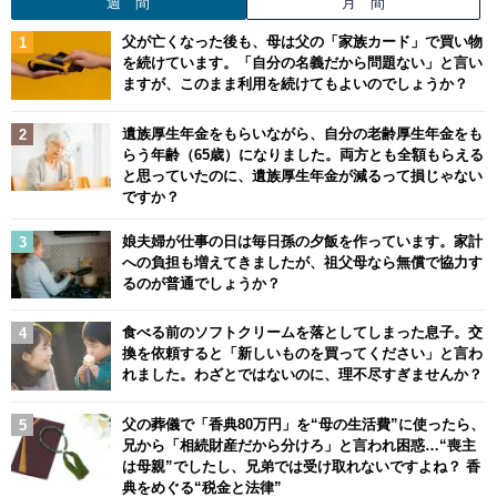
週 間
月 間
父が亡くなった後も、母は父の「家族カード」で買い物
を続けています。「自分の名義だから問題ない」と言い
ますが、このまま利用を続けてもよいのでしょうか？
遺族厚生年金をもらいながら、自分の老齢厚生年金をも
らう年齢（65歳）になりました。両方とも全額もらえる
と思っていたのに、遺族厚生年金が減るって損じゃない
ですか？
娘夫婦が仕事の日は毎日孫の夕飯を作っています。家計
への負担も増えてきましたが、祖父母なら無償で協力す
るのが普通でしょうか？
食べる前のソフトクリームを落としてしまった息子。交
換を依頼すると「新しいものを買ってください」と言わ
れました。わざとではないのに、理不尽すぎませんか？
父の葬儀で「香典80万円」を“母の生活費”に使ったら、
兄から「相続財産だから分けろ」と言われ困惑…“喪主
は母親”でしたし、兄弟では受け取れないですよね？ 香
典をめぐる“税金と法律”