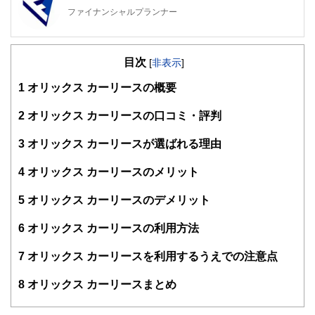
ファイナンシャルプランナー
FinancialField編集部は、金融、経済に関する記事を、日々
の暮らしにどのような影響を与えるかという視点で、お金の
目次
知識がない方でも理解できるようわかりやすく発信していま
[
非表示
]
す。
1
オリックス カーリースの概要
編集部のメンバーは、ファイナンシャルプランナーの資格取
得者を中心に「お金や暮らし」に関する書籍・雑誌の編集経
2
オリックス カーリースの口コミ・評判
験者で構成され、企画立案から記事掲載まですべての工程に
関わることで、読者目線のコンテンツを追求しています。
3
オリックス カーリースが選ばれる理由
FinancialFieldの特徴は、ファイナンシャルプランナー、弁
4
オリックス カーリースのメリット
護士、税理士、宅地建物取引士、相続診断士、住宅ローンア
ドバイザー、DCプランナー、公認会計士、社会保険労務
士、行政書士、投資アナリスト、キャリアコンサルタントな
5
オリックス カーリースのデメリット
ど150名以上の有資格者を執筆者・監修者として迎え、むず
かしく感じられる年金や税金、相続、保険、ローンなどの話
6
オリックス カーリースの利用方法
をわかりやすく発信している点です。
7
オリックス カーリースを利用するうえでの注意点
このように編集経験豊富なメンバーと金融や経済に精通した
執筆者・監修者による執筆体制を築くことで、内容のわかり
8
オリックス カーリースまとめ
やすさはもちろんのこと、読み応えのあるコンテンツと確か
な情報発信を実現しています。