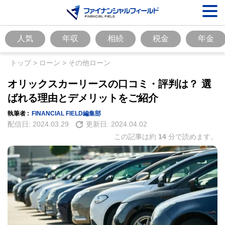
人気
年収
相続
税金
年金
トップ
>
ローン
>
その他ローン
オリックスカーリースの口コミ・評判は？ 選
ばれる理由とデメリットをご紹介
執筆者 :
FINANCIAL FIELD編集部
配信日:
2024.03.29
更新日:
2024.04.02
この記事は約
14
分で読めます。