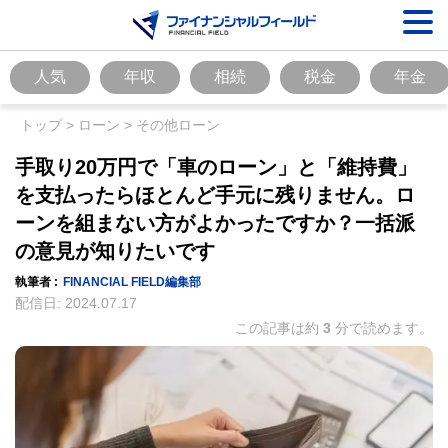
人気
年収
相続
税金
年金
トップ
>
ローン
>
その他ローン
手取り20万円で「車のローン」と「維持費」
を支払ったらほとんど手元に残りません。ロ
ーンを組まない方がよかったですか？一括派
の意見が知りたいです
執筆者 :
FINANCIAL FIELD編集部
配信日:
2024.07.17
この記事は約
3
分で読めます。