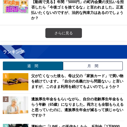
【動画で見る】年間「5000円」の町内会費の支払いを拒
否したら「今後ゴミを捨てるな」と言われました。正直
払いたくないのですが、法的な拘束力はあるのでしょう
か？
さらに見る
ランキング
週 間
月 間
父が亡くなった後も、母は父の「家族カード」で買い物
を続けています。「自分の名義だから問題ない」と言い
ますが、このまま利用を続けてもよいのでしょうか？
遺族厚生年金をもらいながら、自分の老齢厚生年金をも
らう年齢（65歳）になりました。両方とも全額もらえる
と思っていたのに、遺族厚生年金が減るって損じゃない
ですか？
運転中に「LINE」の返信をしたら、反則金「1万8000