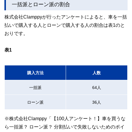
一括派とローン派の割合
ど150名以上の有資格者を執筆者・監修者として迎え、むず
かしく感じられる年金や税金、相続、保険、ローンなどの話
をわかりやすく発信している点です。
株式会社Clamppyが行ったアンケートによると、車を一括
払いで購入する人とローンで購入する人の割合は表1のと
このように編集経験豊富なメンバーと金融や経済に精通した
執筆者・監修者による執筆体制を築くことで、内容のわかり
おりです。
やすさはもちろんのこと、読み応えのあるコンテンツと確か
な情報発信を実現しています。
表1
私たちは、快適でより良い生活のアイデアを提供するお金の
コンシェルジュを目指します。
購入方法
人数
一括派
64人
ローン派
36人
※株式会社Clamppy「【100人アンケート！】車を買うな
ら一括派？ ローン派？ 分割払いで失敗しないためのポイ