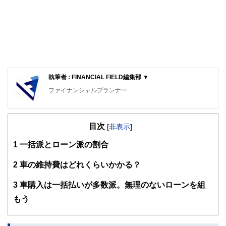
執筆者 : FINANCIAL FIELD編集部 ▼
ファイナンシャルプランナー
FinancialField編集部は、金融、経済に関する記事を、日々
の暮らしにどのような影響を与えるかという視点で、お金の
目次
知識がない方でも理解できるようわかりやすく発信していま
[
非表示
]
す。
1
一括派とローン派の割合
編集部のメンバーは、ファイナンシャルプランナーの資格取
得者を中心に「お金や暮らし」に関する書籍・雑誌の編集経
2
車の維持費はどれくらいかかる？
験者で構成され、企画立案から記事掲載まですべての工程に
関わることで、読者目線のコンテンツを追求しています。
3
車購入は一括払いが多数派。無理のないローンを組
FinancialFieldの特徴は、ファイナンシャルプランナー、弁
もう
護士、税理士、宅地建物取引士、相続診断士、住宅ローンア
ドバイザー、DCプランナー、公認会計士、社会保険労務
士、行政書士、投資アナリスト、キャリアコンサルタントな