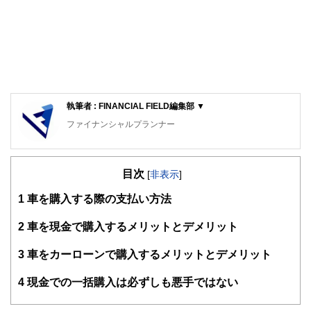
執筆者 : FINANCIAL FIELD編集部 ▼
ファイナンシャルプランナー
FinancialField編集部は、金融、経済に関する記事を、日々
の暮らしにどのような影響を与えるかという視点で、お金の
目次
知識がない方でも理解できるようわかりやすく発信していま
[
非表示
]
す。
1
車を購入する際の支払い方法
編集部のメンバーは、ファイナンシャルプランナーの資格取
得者を中心に「お金や暮らし」に関する書籍・雑誌の編集経
2
車を現金で購入するメリットとデメリット
験者で構成され、企画立案から記事掲載まですべての工程に
関わることで、読者目線のコンテンツを追求しています。
3
車をカーローンで購入するメリットとデメリット
FinancialFieldの特徴は、ファイナンシャルプランナー、弁
4
現金での一括購入は必ずしも悪手ではない
護士、税理士、宅地建物取引士、相続診断士、住宅ローンア
ドバイザー、DCプランナー、公認会計士、社会保険労務
士、行政書士、投資アナリスト、キャリアコンサルタントな