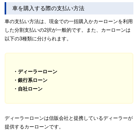
ど150名以上の有資格者を執筆者・監修者として迎え、むず
車を購入する際の支払い方法
かしく感じられる年金や税金、相続、保険、ローンなどの話
をわかりやすく発信している点です。
車の支払い方法は、現金での一括購入かカーローンを利用
このように編集経験豊富なメンバーと金融や経済に精通した
した分割支払いの2択が一般的です。また、カーローンは
執筆者・監修者による執筆体制を築くことで、内容のわかり
やすさはもちろんのこと、読み応えのあるコンテンツと確か
以下の3種類に分けられます。
な情報発信を実現しています。
私たちは、快適でより良い生活のアイデアを提供するお金の
コンシェルジュを目指します。
・ディーラーローン
・銀行系ローン
・自社ローン
ディーラーローンは信販会社と提携しているディーラーが
提供するカーローンです。