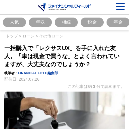
人気
年収
相続
税金
年金
トップ
>
ローン
>
その他ローン
一括購入で「レクサスUX」を手に入れた友
人。「車は現金で買うな」とよく言われてい
ますが、大丈夫なのでしょうか？
執筆者 :
FINANCIAL FIELD編集部
配信日:
2024.07.26
この記事は約
3
分で読めます。