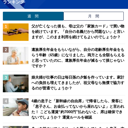
ランキング
週 間
月 間
父が亡くなった後も、母は父の「家族カード」で買い物
を続けています。「自分の名義だから問題ない」と言い
ますが、このまま利用を続けてもよいのでしょうか？
遺族厚生年金をもらいながら、自分の老齢厚生年金をも
らう年齢（65歳）になりました。両方とも全額もらえる
と思っていたのに、遺族厚生年金が減るって損じゃない
ですか？
娘夫婦が仕事の日は毎日孫の夕飯を作っています。家計
への負担も増えてきましたが、祖父母なら無償で協力す
るのが普通でしょうか？
4歳の息子と「新幹線の自由席」で帰省したら、乗客に
「息子さん、お金払ってないから座れないよ」と言われ
た！ こども運賃“約7000円”払わないと、席は確保でき
ないでしょうか？ 運賃ルールを確認