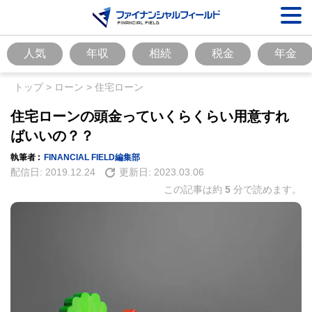
人気
年収
相続
税金
年金
トップ
>
ローン
>
住宅ローン
住宅ローンの頭金っていくらくらい用意すれ
ばいいの？？
執筆者 :
FINANCIAL FIELD編集部
配信日:
2019.12.24
更新日:
2023.03.06
この記事は約
5
分で読めます。