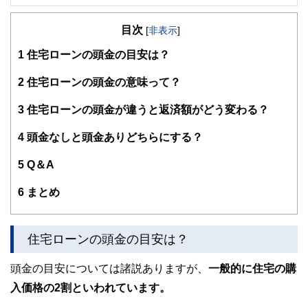
FinancialField編集部は、金融、経済に関する記事を、日々
の暮らしにどのような影響を与えるかという視点で、お金の
目次
知識がない方でも理解できるようわかりやすく発信していま
[
非表示
]
す。
1
住宅ローンの頭金の目安は？
編集部のメンバーは、ファイナンシャルプランナーの資格取
得者を中心に「お金や暮らし」に関する書籍・雑誌の編集経
2
住宅ローンの頭金の意味って？
験者で構成され、企画立案から記事掲載まですべての工程に
関わることで、読者目線のコンテンツを追求しています。
3
住宅ローンの頭金が違うと返済額がどう変わる？
FinancialFieldの特徴は、ファイナンシャルプランナー、弁
4
頭金なしと頭金ありどちらにする？
護士、税理士、宅地建物取引士、相続診断士、住宅ローンア
ドバイザー、DCプランナー、公認会計士、社会保険労務
士、行政書士、投資アナリスト、キャリアコンサルタントな
5
Q＆A
ど150名以上の有資格者を執筆者・監修者として迎え、むず
かしく感じられる年金や税金、相続、保険、ローンなどの話
6
まとめ
をわかりやすく発信している点です。
このように編集経験豊富なメンバーと金融や経済に精通した
執筆者・監修者による執筆体制を築くことで、内容のわかり
住宅ローンの頭金の目安は？
やすさはもちろんのこと、読み応えのあるコンテンツと確か
な情報発信を実現しています。
頭金の目安については諸説ありますが、
一般的に住宅の購
私たちは、快適でより良い生活のアイデアを提供するお金の
入価格の2割といわれています。
コンシェルジュを目指します。