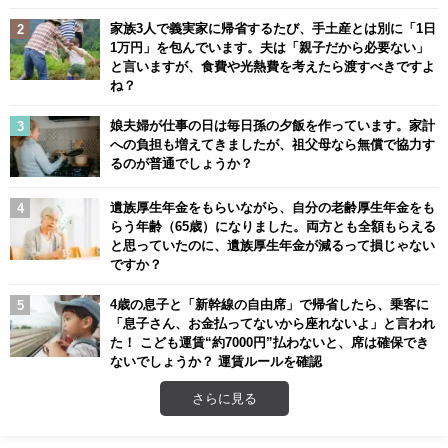
家族3人で義実家に帰省するたび、手土産とは別に「1日
1万円」を包んでいます。夫は「親子だから必要ない」
と言いますが、食費や光熱費を考えたら渡すべきですよ
ね？
娘夫婦が仕事の日は毎日孫の夕飯を作っています。家計
への負担も増えてきましたが、祖父母なら無償で協力す
るのが普通でしょうか？
遺族厚生年金をもらいながら、自分の老齢厚生年金をも
らう年齢（65歳）になりました。両方とも全額もらえる
と思っていたのに、遺族厚生年金が減るって損じゃない
ですか？
4歳の息子と「新幹線の自由席」で帰省したら、乗客に
「息子さん、お金払ってないから座れないよ」と言われ
た！ こども運賃“約7000円”払わないと、席は確保でき
ないでしょうか？ 運賃ルールを確認
さらに見る