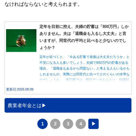
なければならないと考えられます。
定年を目前に控え、夫婦の貯蓄は「800万円」しか
ありません。夫は「退職金も入るし大丈夫」と言
いますが、同世代の平均と比べると少ないのでし
ょうか？
定年が近づくと、「今ある貯蓄で老後は大丈夫だろうか」と
不安になる人も多いでしょう。夫婦で800万円の貯蓄がある
場合、「退職金もあるから問題ない」と考える人もいるかも
しれませんが、実際には同世代と比べてどのくらいの水準な
のでしょうか。 本記事では、統計データをもとに、60歳以
上世帯の平均的な貯蓄額や老後の家計収支を紹介しながら、
更新日:2026.08.09
貯蓄800万円で老後を迎える場合に確認しておきたいポイン
トを解説します。
農業者年金とは
1
2
3
4
▶