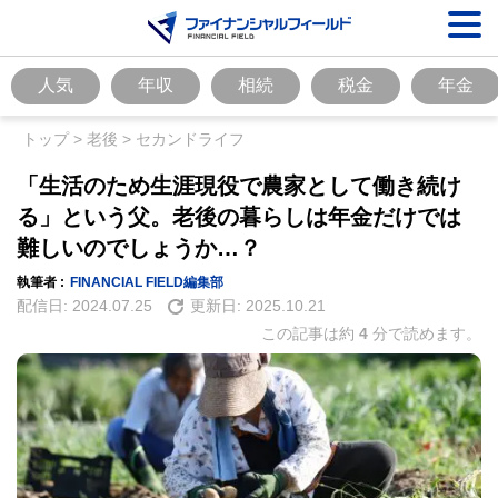
人気
年収
相続
税金
年金
トップ
>
老後
>
セカンドライフ
「生活のため生涯現役で農家として働き続け
る」という父。老後の暮らしは年金だけでは
難しいのでしょうか…？
執筆者 :
FINANCIAL FIELD編集部
配信日:
2024.07.25
更新日:
2025.10.21
この記事は約
4
分で読めます。