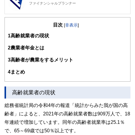
ファイナンシャルプランナー
FinancialField編集部は、金融、経済に関する記事を、日々
の暮らしにどのような影響を与えるかという視点で、お金の
目次
知識がない方でも理解できるようわかりやすく発信していま
[
非表示
]
す。
1
高齢就業者の現状
編集部のメンバーは、ファイナンシャルプランナーの資格取
得者を中心に「お金や暮らし」に関する書籍・雑誌の編集経
2
農業者年金とは
験者で構成され、企画立案から記事掲載まですべての工程に
関わることで、読者目線のコンテンツを追求しています。
3
高齢者が農業をするメリット
FinancialFieldの特徴は、ファイナンシャルプランナー、弁
4
まとめ
護士、税理士、宅地建物取引士、相続診断士、住宅ローンア
ドバイザー、DCプランナー、公認会計士、社会保険労務
士、行政書士、投資アナリスト、キャリアコンサルタントな
ど150名以上の有資格者を執筆者・監修者として迎え、むず
高齢就業者の現状
かしく感じられる年金や税金、相続、保険、ローンなどの話
をわかりやすく発信している点です。
総務省統計局の令和4年の報道「統計からみた我が国の高
このように編集経験豊富なメンバーと金融や経済に精通した
齢者」によると、2021年の高齢就業者数は909万人で、18
執筆者・監修者による執筆体制を築くことで、内容のわかり
やすさはもちろんのこと、読み応えのあるコンテンツと確か
年連続で増加しています。同年の高齢者就業率は25.1％
な情報発信を実現しています。
で、65～69歳では50％以上です。