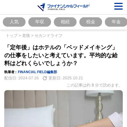
人気
年収
相続
税金
年金
トップ
>
老後
>
セカンドライフ
「定年後」はホテルの「ベッドメイキング」
の仕事をしたいと考えています。平均的な給
料はどれくらいでしょうか？
執筆者 :
FINANCIAL FIELD編集部
配信日:
2024.07.26
更新日:
2025.10.21
この記事は約
3
分で読めます。