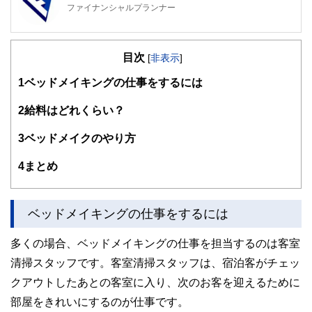
ファイナンシャルプランナー
FinancialField編集部は、金融、経済に関する記事を、日々
の暮らしにどのような影響を与えるかという視点で、お金の
目次
知識がない方でも理解できるようわかりやすく発信していま
[
非表示
]
す。
1
ベッドメイキングの仕事をするには
編集部のメンバーは、ファイナンシャルプランナーの資格取
得者を中心に「お金や暮らし」に関する書籍・雑誌の編集経
2
給料はどれくらい？
験者で構成され、企画立案から記事掲載まですべての工程に
関わることで、読者目線のコンテンツを追求しています。
3
ベッドメイクのやり方
FinancialFieldの特徴は、ファイナンシャルプランナー、弁
4
まとめ
護士、税理士、宅地建物取引士、相続診断士、住宅ローンア
ドバイザー、DCプランナー、公認会計士、社会保険労務
士、行政書士、投資アナリスト、キャリアコンサルタントな
ど150名以上の有資格者を執筆者・監修者として迎え、むず
ベッドメイキングの仕事をするには
かしく感じられる年金や税金、相続、保険、ローンなどの話
をわかりやすく発信している点です。
多くの場合、ベッドメイキングの仕事を担当するのは客室
このように編集経験豊富なメンバーと金融や経済に精通した
清掃スタッフです。客室清掃スタッフは、宿泊客がチェッ
執筆者・監修者による執筆体制を築くことで、内容のわかり
やすさはもちろんのこと、読み応えのあるコンテンツと確か
クアウトしたあとの客室に入り、次のお客を迎えるために
な情報発信を実現しています。
部屋をきれいにするのが仕事です。