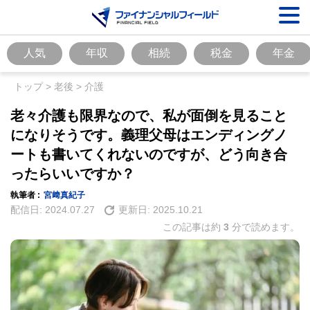
人気
年収
相続
税金
年金
トップ
>
老後
>
介護
老々介護も限界なので、私が面倒を見ること
になりそうです。義理父母はエンディングノ
ートも書いてくれないのですが、どう向き合
ったらいいですか？
執筆者 :
宮﨑真紀子
配信日:
2024.07.27
更新日:
2025.10.21
この記事は約
3
分で読めます。