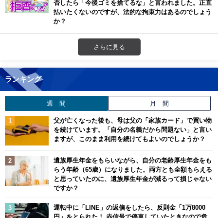
否したら「今後ゴミを捨てるな」と言われました。正直
払いたくないのですが、法的な拘束力はあるのでしょう
か？
さらに見る
ランキング
週 間
月 間
父が亡くなった後も、母は父の「家族カード」で買い物
を続けています。「自分の名義だから問題ない」と言い
ますが、このまま利用を続けてもよいのでしょうか？
遺族厚生年金をもらいながら、自分の老齢厚生年金をも
らう年齢（65歳）になりました。両方とも全額もらえる
と思っていたのに、遺族厚生年金が減るって損じゃない
ですか？
運転中に「LINE」の返信をしたら、反則金「1万8000
円」をとられた！ 赤信号で停車していたときなので危