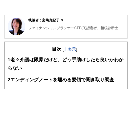
執筆者 : 宮﨑真紀子 ▼
ファイナンシャルプランナーCFP(R)認定者、相続診断士
大阪府出身。同志社大学経済学部卒業後、５年間繊維メーカ
ーに勤務。
目次
その後、派遣社員として数社の金融機関を経てFPとして独
[
非表示
]
立。
1
老々介護は限界だけど、どう手助けしたら良いかわか
大きな心配事はもちろん、ちょっとした不安でも「お金」に
関することは相談しづらい・・・。
らない
そんな時気軽に相談できる存在でありたい～というポリシー
のもと、
2
エンディングノートを埋める要領で聞き取り調査
個別相談・セミナー講師・執筆活動を展開中。
新聞・テレビ等のメディアにもフィールドを広げている。
ライフプランに応じた家計のスリム化・健全化を通じて、夢
を形にするお手伝いを目指しています。