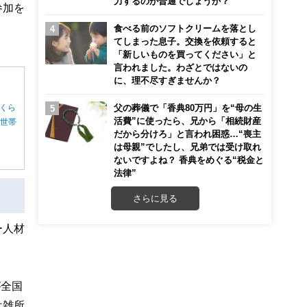
力するのが普通でしょうか？
参加を
食べる前のソフトクリームを落とし
てしまった息子。交換を依頼すると
「新しいものを買ってください」と
言われました。わざとではないの
に、理不尽すぎませんか？
父の葬儀で「香典80万円」を“母の生
くら
活費”に使ったら、兄から「相続財産
る世帯
だから分けろ」と言われ困惑…“喪主
は母親”でしたし、兄弟では受け取れ
ないですよね？ 香典をめぐる“税金と
法律”
さらに見る
ー人材
が全国
は雑所