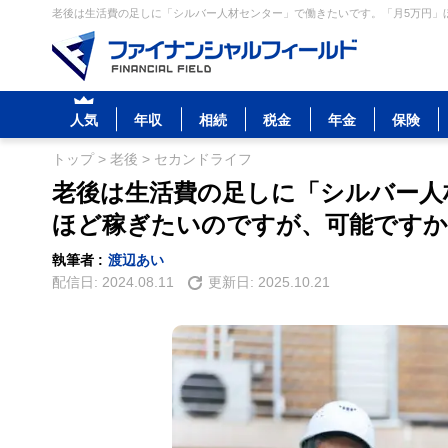
老後は生活費の足しに「シルバー人材センター」で働きたいです。「月5万円」ほ
人気
年収
相続
税金
年金
保険
トップ
>
老後
>
セカンドライフ
老後は生活費の足しに「シルバー人
ほど稼ぎたいのですが、可能ですか
執筆者 :
渡辺あい
配信日:
2024.08.11
更新日:
2025.10.21