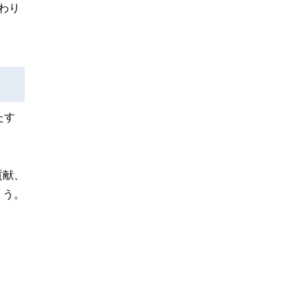
わり
たす
貢献、
ょう。