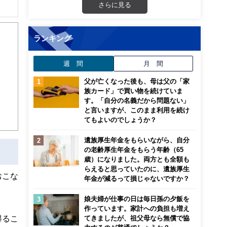
さらに見る
ランキング
週 間
月 間
父が亡くなった後も、母は父の「家
族カード」で買い物を続けていま
す。「自分の名義だから問題ない」
と言いますが、このまま利用を続け
てもよいのでしょうか？
遺族厚生年金をもらいながら、自分
の老齢厚生年金をもらう年齢（65
歳）になりました。両方とも全額も
らえると思っていたのに、遺族厚生
おこな
年金が減るって損じゃないですか？
娘夫婦が仕事の日は毎日孫の夕飯を
作っています。家計への負担も増え
得るこ
てきましたが、祖父母なら無償で協