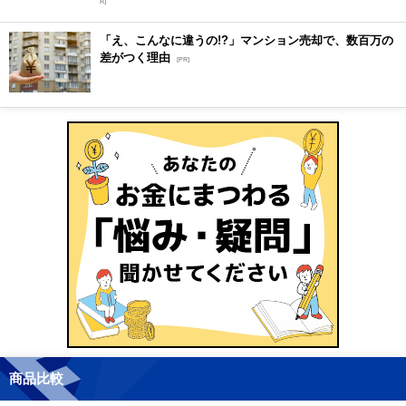
R]
「え、こんなに違うの!?」マンション売却で、数百万の
差がつく理由
[PR]
商品比較