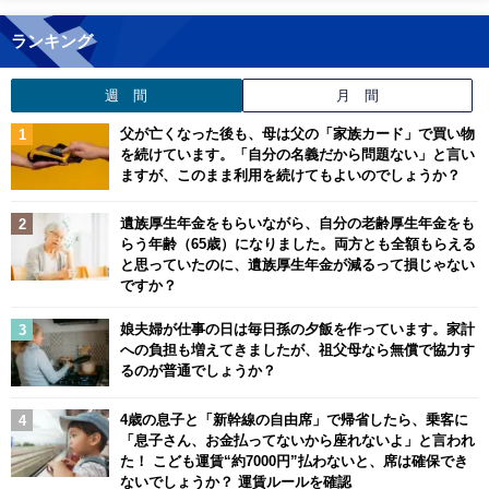
ランキング
週 間
月 間
父が亡くなった後も、母は父の「家族カード」で買い物
を続けています。「自分の名義だから問題ない」と言い
ますが、このまま利用を続けてもよいのでしょうか？
遺族厚生年金をもらいながら、自分の老齢厚生年金をも
らう年齢（65歳）になりました。両方とも全額もらえる
と思っていたのに、遺族厚生年金が減るって損じゃない
ですか？
娘夫婦が仕事の日は毎日孫の夕飯を作っています。家計
への負担も増えてきましたが、祖父母なら無償で協力す
るのが普通でしょうか？
4歳の息子と「新幹線の自由席」で帰省したら、乗客に
「息子さん、お金払ってないから座れないよ」と言われ
た！ こども運賃“約7000円”払わないと、席は確保でき
ないでしょうか？ 運賃ルールを確認