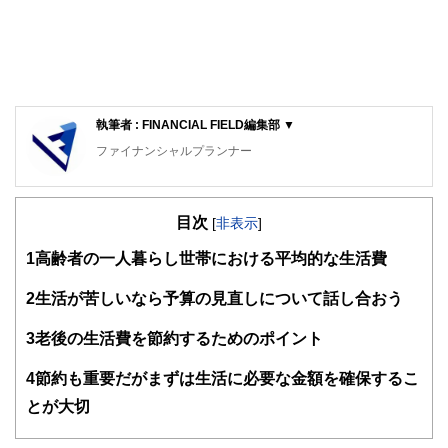
執筆者 : FINANCIAL FIELD編集部 ▼
ファイナンシャルプランナー
FinancialField編集部は、金融、経済に関する記事を、日々
の暮らしにどのような影響を与えるかという視点で、お金の
目次
知識がない方でも理解できるようわかりやすく発信していま
[
非表示
]
す。
1
高齢者の一人暮らし世帯における平均的な生活費
編集部のメンバーは、ファイナンシャルプランナーの資格取
得者を中心に「お金や暮らし」に関する書籍・雑誌の編集経
2
生活が苦しいなら予算の見直しについて話し合おう
験者で構成され、企画立案から記事掲載まですべての工程に
関わることで、読者目線のコンテンツを追求しています。
3
老後の生活費を節約するためのポイント
FinancialFieldの特徴は、ファイナンシャルプランナー、弁
4
節約も重要だがまずは生活に必要な金額を確保するこ
護士、税理士、宅地建物取引士、相続診断士、住宅ローンア
ドバイザー、DCプランナー、公認会計士、社会保険労務
とが大切
士、行政書士、投資アナリスト、キャリアコンサルタントな
ど150名以上の有資格者を執筆者・監修者として迎え、むず