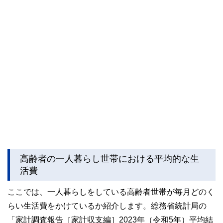
かしく感じられる年金や税金、相続、保険、ローンなどの話
をわかりやすく発信している点です。
このように編集経験豊富なメンバーと金融や経済に精通した
執筆者・監修者による執筆体制を築くことで、内容のわかり
やすさはもちろんのこと、読み応えのあるコンテンツと確か
な情報発信を実現しています。
私たちは、快適でより良い生活のアイデアを提供するお金の
コンシェルジュを目指します。
高齢者の一人暮らし世帯における平均的な生
活費
ここでは、一人暮らしをしている高齢者世帯が毎月どのく
らい生活費をかけているか紹介します。総務省統計局の
「家計調査報告［家計収支編］2023年（令和5年）平均結