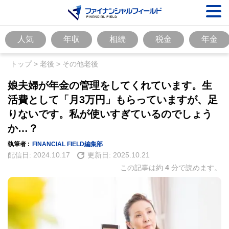
人気
年収
相続
税金
年金
トップ
>
老後
>
その他老後
娘夫婦が年金の管理をしてくれています。生
活費として「月3万円」もらっていますが、足
りないです。私が使いすぎているのでしょう
か…？
執筆者 :
FINANCIAL FIELD編集部
配信日:
2024.10.17
更新日:
2025.10.21
この記事は約
4
分で読めます。