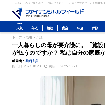
一人暮らしの母が要介護に。「施設に入りたい」と言うのですが、入居費用は誰が
人気
年収
相続
税金
年金
保険
トップ
>
老後
>
介護
一人暮らしの母が要介護に。「施設
が払うのですか？ 私は自分の家庭
執筆者 :
柴沼直美
配信日:
2024.10.23
更新日:
2025.10.21