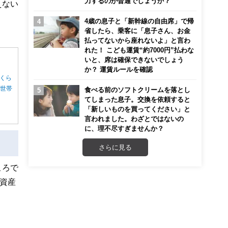
力するのが普通でしょうか？
えない
4歳の息子と「新幹線の自由席」で帰
省したら、乗客に「息子さん、お金
払ってないから座れないよ」と言わ
れた！ こども運賃“約7000円”払わな
いと、席は確保できないでしょう
か？ 運賃ルールを確認
くら
る世帯
食べる前のソフトクリームを落とし
てしまった息子。交換を依頼すると
「新しいものを買ってください」と
言われました。わざとではないの
に、理不尽すぎませんか？
さらに見る
ころで
資産