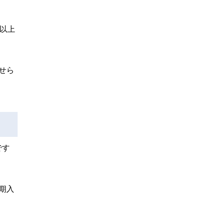
以上
せら
です
期入