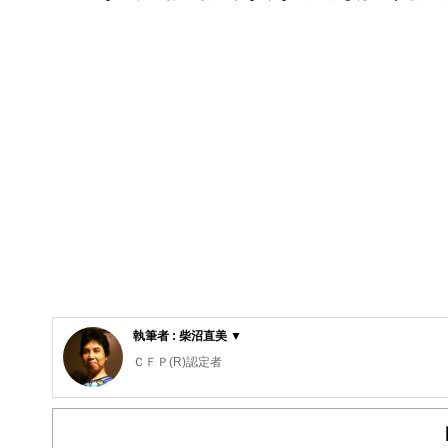
執筆者 : 柴沼直美 ▼
ＣＦＰ(R)認定者
大学を卒業後、保険営業に従事したのち渡米。MBAを修
から教育費の捻出・方法・留学まで助言経験豊富。老後問
数。現在は、FP業務と教育機関での講師業を行う。2017年