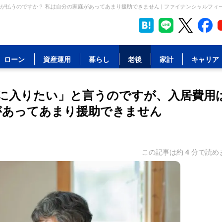
払うのですか？ 私は自分の家庭があってあまり援助できません | ファイナンシャルフィ
ローン
資産運用
暮らし
老後
家計
キャリア
に入りたい」と言うのですが、入居費用
があってあまり援助できません
この記事は約
4
分で読め