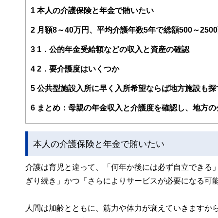
http://www.caripri.com
1
本人の介護保険と年金で賄いたい
2
月額8～40万円、平均介護年数5年で総額500～250
3
1．公的年金受給額などの収入と資産の確認
4
2．要介護度はいくつか
5
公共型施設入所に早く入所希望ならば地方施設も探
6
まとめ：母親の年金収入と介護度を確認し、地方の
本人の介護保険と年金で賄いたい
介護は育児と違って、「何年か後には必ず自立できる
ぎり続き」かつ「さらによりサービスが必要になる可
人間は加齢とともに、筋力や体力が衰えていきますか