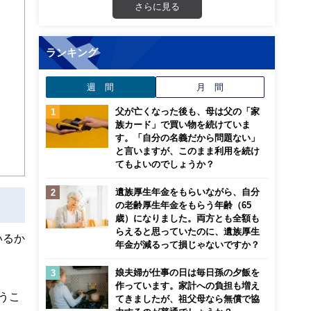
さらに見る
ランキング
週 間
月 間
父が亡くなった後も、母は父の「家
族カード」で買い物を続けていま
す。「自分の名義だから問題ない」
と言いますが、このまま利用を続け
てもよいのでしょうか？
遺族厚生年金をもらいながら、自分
の老齢厚生年金をもらう年齢（65
歳）になりました。両方とも全額も
らえると思っていたのに、遺族厚生
いるか
年金が減るって損じゃないですか？
娘夫婦が仕事の日は毎日孫の夕飯を
作っています。家計への負担も増え
うこ
てきましたが、祖父母なら無償で協