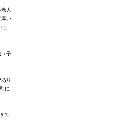
料老人
手厚い
いこ
族（子
があり
型に
きる