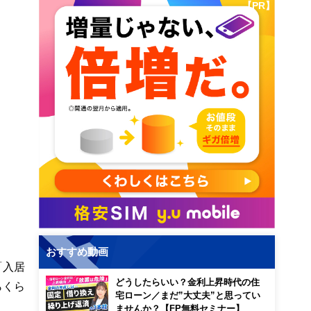
【PR】
おすすめ動画
「入居
どうしたらいい？金利上昇時代の住
らくら
宅ローン／まだ”大丈夫”と思ってい
ませんか？【FP無料セミナー】