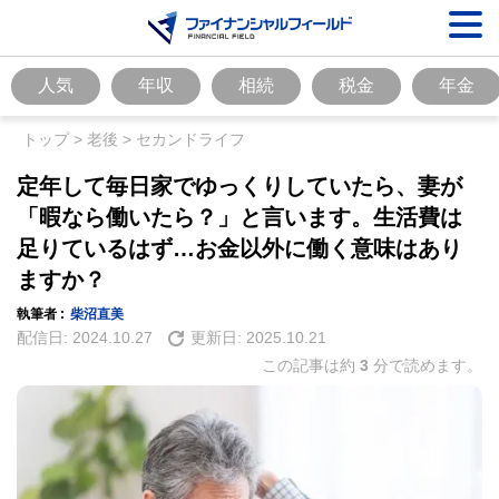
人気
年収
相続
税金
年金
トップ
>
老後
>
セカンドライフ
定年して毎日家でゆっくりしていたら、妻が
「暇なら働いたら？」と言います。生活費は
足りているはず…お金以外に働く意味はあり
ますか？
執筆者 :
柴沼直美
配信日:
2024.10.27
更新日:
2025.10.21
この記事は約
3
分で読めます。