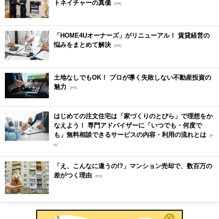
トネイチャーの真価
[PR]
「HOME4Uオーナーズ」がリニューアル！ 賃貸経営の
悩みをまとめて解決
[PR]
土地なしでもOK！ プロが導く失敗しない不動産投資の
魅力
[PR]
はじめての注文住宅は「家づくりのとびら」で理想をか
なえよう！ 専門アドバイザーに「いつでも・何度で
も」無料相談できるサービスの内容・利用の流れとは
[P
R]
「え、こんなに違うの!?」マンション売却で、数百万の
差がつく理由
[PR]