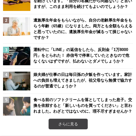
を続けています。「自分の名義だから問題ない」と言い
ますが、このまま利用を続けてもよいのでしょうか？
遺族厚生年金をもらいながら、自分の老齢厚生年金をも
らう年齢（65歳）になりました。両方とも全額もらえる
と思っていたのに、遺族厚生年金が減るって損じゃない
ですか？
運転中に「LINE」の返信をしたら、反則金「1万8000
円」をとられた！ 赤信号で停車していたときなので危
なくないはずですが、払わないとダメでしょうか？
娘夫婦が仕事の日は毎日孫の夕飯を作っています。家計
への負担も増えてきましたが、祖父母なら無償で協力す
るのが普通でしょうか？
食べる前のソフトクリームを落としてしまった息子。交
換を依頼すると「新しいものを買ってください」と言わ
れました。わざとではないのに、理不尽すぎませんか？
さらに見る