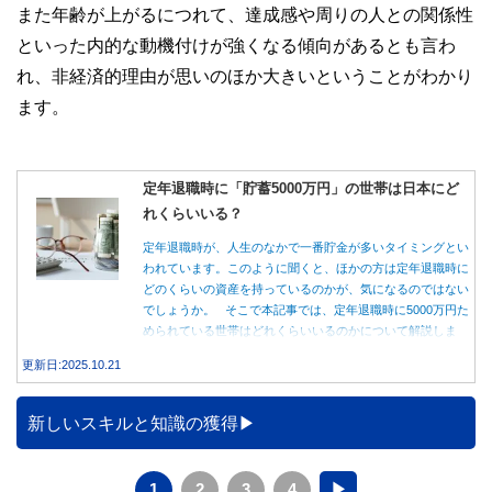
また年齢が上がるにつれて、達成感や周りの人との関係性
といった内的な動機付けが強くなる傾向があるとも言わ
れ、非経済的理由が思いのほか大きいということがわかり
ます。
定年退職時に「貯蓄5000万円」の世帯は日本にど
れくらいいる？
定年退職時が、人生のなかで一番貯金が多いタイミングとい
われています。このように聞くと、ほかの方は定年退職時に
どのくらいの資産を持っているのかが、気になるのではない
でしょうか。 そこで本記事では、定年退職時に5000万円た
められている世帯はどれくらいいるのかについて解説しま
す。
更新日:2025.10.21
新しいスキルと知識の獲得
1
2
3
4
▶