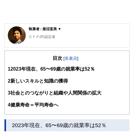
執筆者 : 柴沼直美 ▼
ＣＦＰ(R)認定者
大学を卒業後、保険営業に従事したのち渡米。MBAを修得
後、外資系金融機関にて企業分析・運用に従事。出産・介護
目次
を機に現職。3人の子育てから教育費の捻出・方法・留学ま
[
非表示
]
で助言経験豊富。老後問題では、成年後見人・介護施設選
1
2023年現在、65〜69歳の就業率は52％
び・相続発生時の手続きについてもアドバイス経験多数。現
在は、FP業務と教育機関での講師業を行う。2017年6月より
2018年5月まで日本FP協会広報スタッフ
2
新しいスキルと知識の獲得
http://www.caripri.com
3
社会とのつながりと組織や人間関係の拡大
4
健康寿命＝平均寿命へ
2023年現在、65〜69歳の就業率は52％