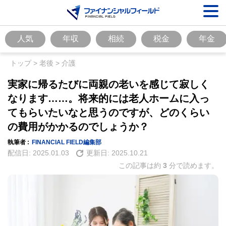
人気
年収
相続
税金
年金
トップ
>
老後
>
介護
実家に帰るたびに両親の老いを感じて寂しく
なります……。将来的には老人ホームに入っ
てもらいたいなと思うのですが、どのくらい
の費用がかかるのでしょうか？
執筆者 :
FINANCIAL FIELD編集部
配信日:
2025.01.03
更新日:
2025.10.21
この記事は約
3
分で読めます。