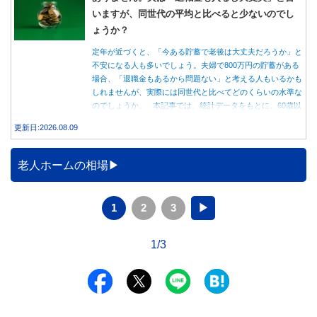
いますが、同世代の平均と比べると少ないのでし
ょうか？
定年が近づくと、「今ある貯蓄で老後は大丈夫だろうか」と
不安になる人も多いでしょう。夫婦で800万円の貯蓄がある
場合、「退職金もあるから問題ない」と考える人もいるかも
しれませんが、実際には同世代と比べてどのくらいの水準な
のでしょうか。 本記事では、統計データをもとに、60歳以
上世帯の平均的な貯蓄額や老後の家計収支を紹介しながら、
更新日:2026.08.09
貯蓄800万円で老後を迎える場合に確認しておきたいポイン
トを解説します。
老人ホームの相場
1
2
3
▶
1/3