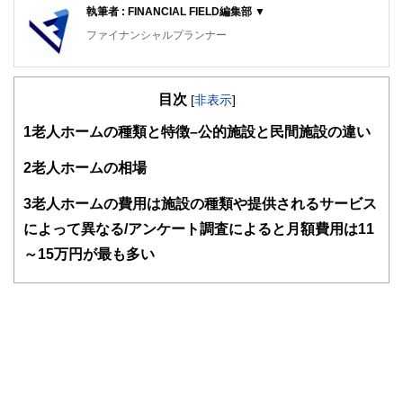
執筆者 : FINANCIAL FIELD編集部 ▼
ファイナンシャルプランナー
FinancialField編集部は、金融、経済に関する記事を、日々
の暮らしにどのような影響を与えるかという視点で、お金の
目次
知識がない方でも理解できるようわかりやすく発信していま
[
非表示
]
す。
1
老人ホームの種類と特徴–公的施設と民間施設の違い
編集部のメンバーは、ファイナンシャルプランナーの資格取
得者を中心に「お金や暮らし」に関する書籍・雑誌の編集経
2
老人ホームの相場
験者で構成され、企画立案から記事掲載まですべての工程に
関わることで、読者目線のコンテンツを追求しています。
3
老人ホームの費用は施設の種類や提供されるサービス
FinancialFieldの特徴は、ファイナンシャルプランナー、弁
によって異なる/アンケート調査によると月額費用は11
護士、税理士、宅地建物取引士、相続診断士、住宅ローンア
～15万円が最も多い
ドバイザー、DCプランナー、公認会計士、社会保険労務
士、行政書士、投資アナリスト、キャリアコンサルタントな
ど150名以上の有資格者を執筆者・監修者として迎え、むず
かしく感じられる年金や税金、相続、保険、ローンなどの話
をわかりやすく発信している点です。
このように編集経験豊富なメンバーと金融や経済に精通した
執筆者・監修者による執筆体制を築くことで、内容のわかり
やすさはもちろんのこと、読み応えのあるコンテンツと確か
な情報発信を実現しています。