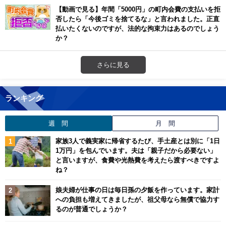
【動画で見る】年間「5000円」の町内会費の支払いを拒
否したら「今後ゴミを捨てるな」と言われました。正直
払いたくないのですが、法的な拘束力はあるのでしょう
か？
さらに見る
ランキング
週 間
月 間
家族3人で義実家に帰省するたび、手土産とは別に「1日
1万円」を包んでいます。夫は「親子だから必要ない」
と言いますが、食費や光熱費を考えたら渡すべきですよ
ね？
娘夫婦が仕事の日は毎日孫の夕飯を作っています。家計
への負担も増えてきましたが、祖父母なら無償で協力す
るのが普通でしょうか？