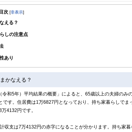
事を、日々の暮らしにどのような影響を与えるかという視点で、お金の知識がない方でも理
目次
[
非表示
]
取得者を中心に「お金や暮らし」に関する書籍・雑誌の編集経験者で構成され、企
線のコンテンツを追求しています。
なえる？
ンナー、弁護士、税理士、宅地建物取引士、相続診断士、住宅ローンアドバイザー、DCプラ
暮らしの注意点
スト、キャリアコンサルタントなど150名以上の有資格者を執筆者・監修者として
ンなどの話をわかりやすく発信している点です。
法
た執筆者・監修者による執筆体制を築くことで、内容のわかりやすさはもちろんの
性あり
ています。
のコンシェルジュを目指します。
をまかなえる？
（令和5年）平均結果の概要」によると、65歳以上の夫婦のみ
ことです。住居費は1万6827円となっており、持ち家暮らしでま
万4132円です。
計収支は7万4132円の赤字になることが分かります。持ち家暮