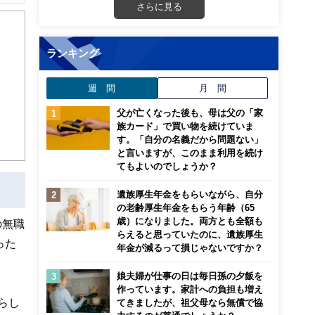
解でき
さらに見る
画立
ランキング
ンナ
週 間
月 間
迎
父が亡くなった後も、母は父の「家
こ
族カード」で買い物を続けていま
す。「自分の名義だから問題ない」
と言いますが、このまま利用を続け
てもよいのでしょうか？
遺族厚生年金をもらいながら、自分
の老齢厚生年金をもらう年齢（65
歳）になりました。両方とも全額も
の無職
らえると思っていたのに、遺族厚生
った
年金が減るって損じゃないですか？
娘夫婦が仕事の日は毎日孫の夕飯を
作っています。家計への負担も増え
らし
てきましたが、祖父母なら無償で協