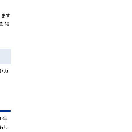
ります
査 結
7万
0年
もし