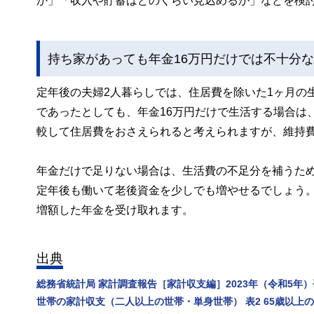
か」「収入や貯蓄はどのくらい見込めるか」などを検
持ち家があっても年金16万円だけでは不十分
定年後の夫婦2人暮らしでは、住居費を除いた1ヶ月の生
であったとしても、年金16万円だけで生活する場合は、
較して住居費をおさえられると考えられますが、維持
年金だけで足りない場合は、生活費の不足分を補うた
定年後も働いて老後資金を少しでも増やせるでしょう
増額した年金を受け取れます。
出典
総務省統計局 家計調査報告［家計収支編］2023年（令和5年）
世帯の家計収支（二人以上の世帯・単身世帯） 表2 65歳以