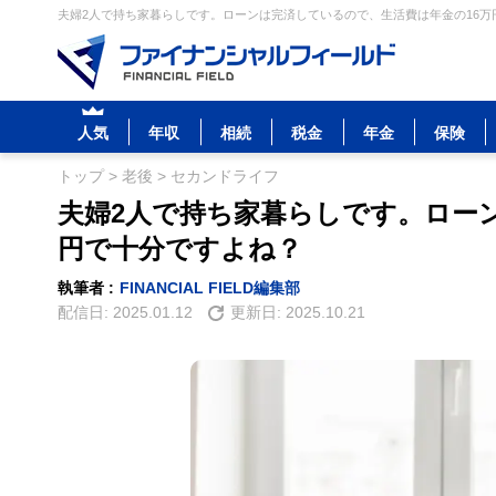
夫婦2人で持ち家暮らしです。ローンは完済しているので、生活費は年金の16万円
人気
年収
相続
税金
年金
保険
トップ
>
老後
>
セカンドライフ
夫婦2人で持ち家暮らしです。ロー
円で十分ですよね？
執筆者 :
FINANCIAL FIELD編集部
配信日:
2025.01.12
更新日:
2025.10.21