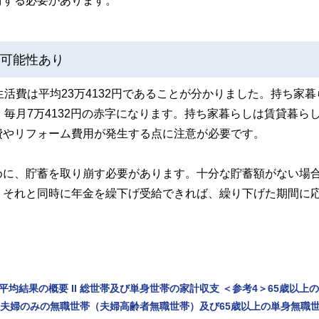
討する必要があります。
な可能性あり
活費は平均23万4132円であることが分かりました。持ち家暮
毎月7万4132円の赤字になります。持ち家暮らしは賃貸暮ら
費やリフォーム費用が発生する点に注意が必要です。
めに、貯蓄を取り崩す必要があります。十分な貯蓄額がない場
。それと同時に年金を繰下げ受給できれば、繰り下げた期間に
平均結果の概要 II 総世帯及び単身世帯の家計収支 ＜参考4＞65歳以上
上の夫婦のみの無職世帯（夫婦高齢者無職世帯）及び65歳以上の単身無職