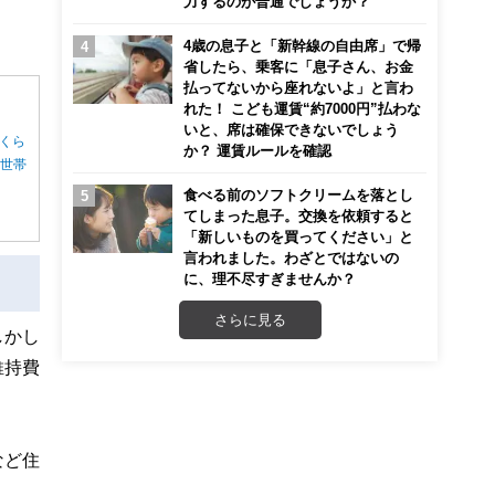
力するのが普通でしょうか？
4歳の息子と「新幹線の自由席」で帰
省したら、乗客に「息子さん、お金
払ってないから座れないよ」と言わ
れた！ こども運賃“約7000円”払わな
いと、席は確保できないでしょう
くら
か？ 運賃ルールを確認
る世帯
食べる前のソフトクリームを落とし
てしまった息子。交換を依頼すると
「新しいものを買ってください」と
言われました。わざとではないの
に、理不尽すぎませんか？
さらに見る
しかし
維持費
など住