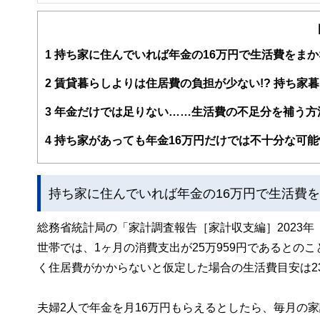
FinancialField編集部は、金融、経済に関する記
るようわかりやすく発信しています。
編集部のメンバーは、ファイナンシャルプランナーの資格
案から記事掲載まですべての工程に関わることで、読者目
1
持ち家に住んでいれば年金の16万円で生活費をまか
FinancialFieldの特徴は、ファイナンシャルプラ
2
賃貸暮らしよりは住居費の負担が少ない!? 持ち家
ー、公認会計士、社会保険労務士、行政書士、投資アナリ
え、むずかしく感じられる年金や税金、相続、保険、ロー
3
年金だけでは足りない……生活費の不足分を補う方
このように編集経験豊富なメンバーと金融や経済に精通し
4
持ち家があっても年金16万円だけでは不十分な可能
と、読み応えのあるコンテンツと確かな情報発信を実現し
私たちは、快適でより良い生活のアイデアを提供するお金
持ち家に住んでいれば年金の16万円で生活費
総務省統計局の「家計調査報告［家計収支編］2023年
世帯では、1ヶ月の消費支出が25万959円であるとの
く住居費がかからないと仮定した場合の生活費目安は23
夫婦2人で年金を月16万円もらえるとしたら、毎月の家