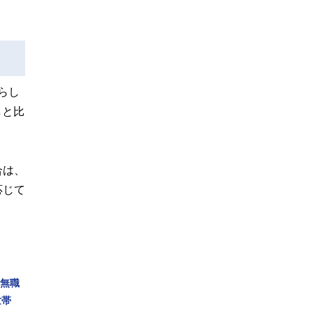
らし
しと比
合は、
応じて
の無職
世帯