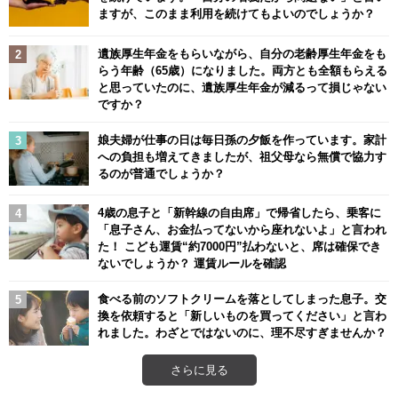
ますが、このまま利用を続けてもよいのでしょうか？
遺族厚生年金をもらいながら、自分の老齢厚生年金をも
らう年齢（65歳）になりました。両方とも全額もらえる
と思っていたのに、遺族厚生年金が減るって損じゃない
ですか？
娘夫婦が仕事の日は毎日孫の夕飯を作っています。家計
への負担も増えてきましたが、祖父母なら無償で協力す
るのが普通でしょうか？
4歳の息子と「新幹線の自由席」で帰省したら、乗客に
「息子さん、お金払ってないから座れないよ」と言われ
た！ こども運賃“約7000円”払わないと、席は確保でき
ないでしょうか？ 運賃ルールを確認
食べる前のソフトクリームを落としてしまった息子。交
換を依頼すると「新しいものを買ってください」と言わ
れました。わざとではないのに、理不尽すぎませんか？
さらに見る