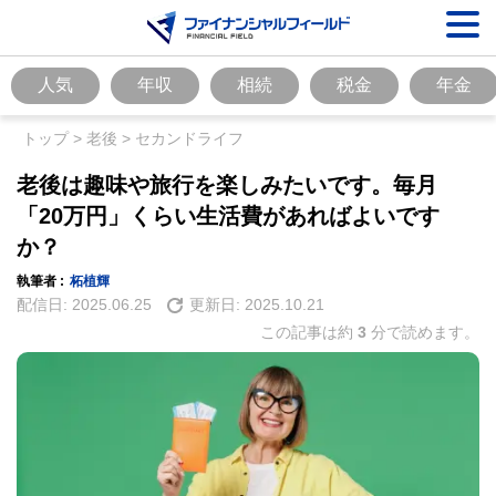
人気
年収
相続
税金
年金
トップ
>
老後
>
セカンドライフ
老後は趣味や旅行を楽しみたいです。毎月
「20万円」くらい生活費があればよいです
か？
執筆者 :
柘植輝
配信日:
2025.06.25
更新日:
2025.10.21
この記事は約
3
分で読めます。