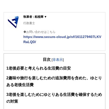
執筆者 : 柘植輝 ▼
行政書士
◆お問い合わせはこちら
https://www.secure-cloud.jp/sf/1611279407LKV
RaLQD/
２級ファイナンシャルプランナー
大学在学中から行政書士、２級FP技能士、宅建士の資格を
目次
活かして活動を始める。
[
非表示
]
現在では行政書士・ファイナンシャルプランナーとして活躍
1
老後必要と考えられる生活費の目安
する傍ら、フリーライターとして精力的に活動中。広範な知
識をもとに市民法務から企業法務まで幅広く手掛ける。
2
趣味や旅行を楽しむための追加費用を含めた、ゆとり
ある老後生活費
3
老後を楽しむためにゆとりある生活費を確保するため
の対策