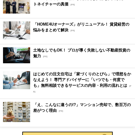
トネイチャーの真価
[PR]
「HOME4Uオーナーズ」がリニューアル！ 賃貸経営の
悩みをまとめて解決
[PR]
土地なしでもOK！ プロが導く失敗しない不動産投資の
魅力
[PR]
はじめての注文住宅は「家づくりのとびら」で理想をか
なえよう！ 専門アドバイザーに「いつでも・何度で
も」無料相談できるサービスの内容・利用の流れとは
[P
R]
「え、こんなに違うの!?」マンション売却で、数百万の
差がつく理由
[PR]