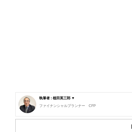
執筆者 : 植田英三郎 ▼
ファイナンシャルプランナー CFP
家電メーカーに３７年間勤務後、MBA・CFPファイナン
非常勤講師（2018/3まで）、2014年ウエダFPオフ
ディネートを担当。日本FP協会兵庫支部幹事として活動中