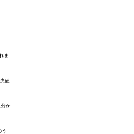
れま
中央値
に分か
のう