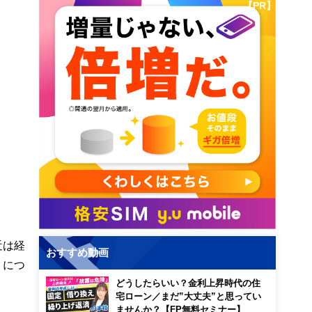
【PR】
近は経
おすすめ動画
）につ
どうしたらいい？金利上昇時代の住
宅ローン／まだ”大丈夫”と思ってい
ませんか？【FP無料セミナー】