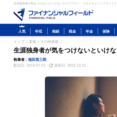
生涯独身者が気をつけないといけないライフプラン・リタイヤメントプラン | 
人気
年収
相続
税金
年金
保険
トップ
>
老後
>
その他老後
生涯独身者が気をつけないといけ
執筆者 :
植田英三郎
配信日:
2019.07.01
更新日:
2025.10.21