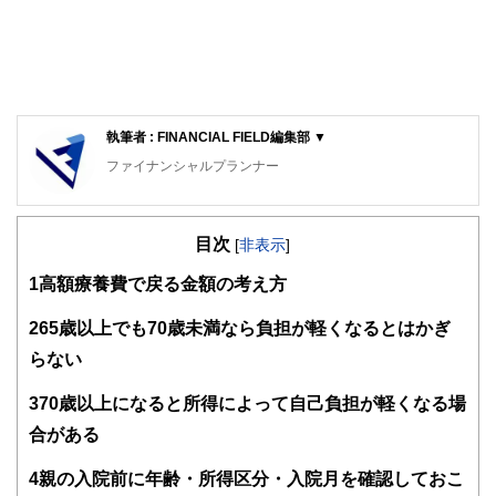
執筆者 : FINANCIAL FIELD編集部 ▼
ファイナンシャルプランナー
FinancialField編集部は、金融、経済に関する記事を、日々
の暮らしにどのような影響を与えるかという視点で、お金の
目次
知識がない方でも理解できるようわかりやすく発信していま
[
非表示
]
す。
1
高額療養費で戻る金額の考え方
編集部のメンバーは、ファイナンシャルプランナーの資格取
得者を中心に「お金や暮らし」に関する書籍・雑誌の編集経
2
65歳以上でも70歳未満なら負担が軽くなるとはかぎ
験者で構成され、企画立案から記事掲載まですべての工程に
らない
関わることで、読者目線のコンテンツを追求しています。
FinancialFieldの特徴は、ファイナンシャルプランナー、弁
3
70歳以上になると所得によって自己負担が軽くなる場
護士、税理士、宅地建物取引士、相続診断士、住宅ローンア
合がある
ドバイザー、DCプランナー、公認会計士、社会保険労務
士、行政書士、投資アナリスト、キャリアコンサルタントな
4
親の入院前に年齢・所得区分・入院月を確認しておこ
ど150名以上の有資格者を執筆者・監修者として迎え、むず