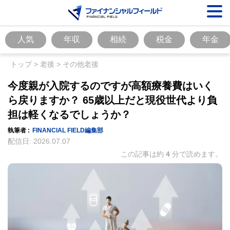
人気
年収
相続
税金
年金
トップ
>
老後
>
その他老後
今度親が入院するのですが高額療養費はいく
ら戻りますか？ 65歳以上だと現役世代より負
担は軽くなるでしょうか？
執筆者 :
FINANCIAL FIELD編集部
配信日:
2026.07.07
この記事は約
4
分で読めます。