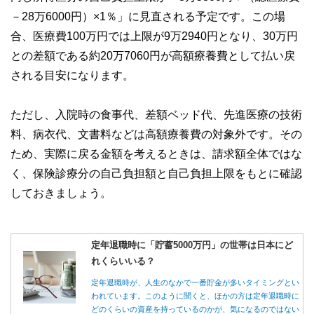
－28万6000円）×1％」に見直される予定です。この場
合、医療費100万円では上限が9万2940円となり、30万円
との差額である約20万7060円が高額療養費として払い戻
される目安になります。
ただし、入院時の食事代、差額ベッド代、先進医療の技術
料、病衣代、文書料などは高額療養費の対象外です。その
ため、実際に戻る金額を考えるときは、請求額全体ではな
く、保険診療分の自己負担額と自己負担上限をもとに確認
しておきましょう。
定年退職時に「貯蓄5000万円」の世帯は日本にど
れくらいいる？
定年退職時が、人生のなかで一番貯金が多いタイミングとい
われています。このように聞くと、ほかの方は定年退職時に
どのくらいの資産を持っているのかが、気になるのではない