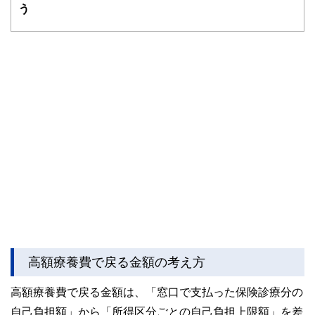
かしく感じられる年金や税金、相続、保険、ローンなどの話
う
をわかりやすく発信している点です。
このように編集経験豊富なメンバーと金融や経済に精通した
執筆者・監修者による執筆体制を築くことで、内容のわかり
やすさはもちろんのこと、読み応えのあるコンテンツと確か
な情報発信を実現しています。
私たちは、快適でより良い生活のアイデアを提供するお金の
コンシェルジュを目指します。
高額療養費で戻る金額の考え方
高額療養費で戻る金額は、「窓口で支払った保険診療分の
自己負担額」から「所得区分ごとの自己負担上限額」を差