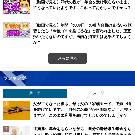
【動画で見る】70代の親が「年金を受け取らないまま」
亡くなっていたようです。これっておかしいですか…？
【動画で見る】年間「5000円」の町内会費の支払いを拒
否したら「今後ゴミを捨てるな」と言われました。正直
払いたくないのですが、法的な拘束力はあるのでしょう
か？
さらに見る
ランキング
週 間
月 間
父が亡くなった後も、母は父の「家族カード」で買い物
を続けています。「自分の名義だから問題ない」と言い
ますが、このまま利用を続けてもよいのでしょうか？
遺族厚生年金をもらいながら、自分の老齢厚生年金をも
らう年齢（65歳）になりました。両方とも全額もらえる