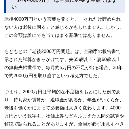
い
このように編集経験豊富なメンバーと金融や経済に精通した
執筆者・監修者による執筆体制を築くことで、内容のわかり
老後4000万円という言葉を聞くと、「それだけ貯められ
やすさはもちろんのこと、読み応えのあるコンテンツと確か
な情報発信を実現しています。
ない人は老後に困る」と感じるかもしれません。しかし、
私たちは、快適でより良い生活のアイデアを提供するお金の
この金額は誰にでも当てはまる基準ではありません。
コンシェルジュを目指します。
もともとの「老後2000万円問題」は、金融庁の報告書で
示された試算がきっかけです。夫65歳以上・妻60歳以上
の無職夫婦世帯で、毎月約5万円の不足が出る場合、30年
で約2000万円を取り崩すという考え方でした。
つまり、2000万円は平均的な不足額をもとにした例であ
り、持ち家か賃貸か、退職金があるか、年金がいくらか、
老後も働くかによって必要額は大きく変わります。4000
万円という数字も、物価上昇などをふまえた民間の試算や
解説で語られることがありますが、全員が必ず用意すべき