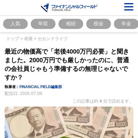
人気
年収
相続
税金
年金
トップ
>
老後
>
セカンドライフ
最近の物価高で「老後4000万円必要」と聞き
ました。2000万円でも厳しかったのに、普通
の会社員じゃもう準備するの無理じゃないで
すか？
執筆者 :
FINANCIAL FIELD編集部
配信日:
2026.07.08
この記事は約
4
分で読めます。