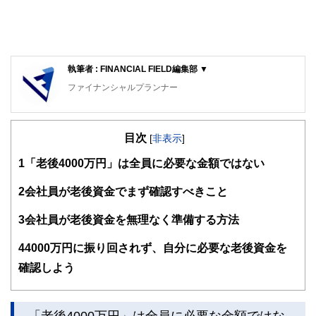
執筆者 : FINANCIAL FIELD編集部 ▼
ファイナンシャルプランナー
FinancialField編集部は、金融、経済に関する記事を、日々
の暮らしにどのような影響を与えるかという視点で、お金の
目次
知識がない方でも理解できるようわかりやすく発信していま
[
非表示
]
す。
1
「老後4000万円」は全員に必要な金額ではない
編集部のメンバーは、ファイナンシャルプランナーの資格取
得者を中心に「お金や暮らし」に関する書籍・雑誌の編集経
2
会社員が老後資金でまず確認すべきこと
験者で構成され、企画立案から記事掲載まですべての工程に
関わることで、読者目線のコンテンツを追求しています。
3
会社員が老後資金を無理なく準備する方法
FinancialFieldの特徴は、ファイナンシャルプランナー、弁
4
4000万円に振り回されず、自分に必要な老後資金を
護士、税理士、宅地建物取引士、相続診断士、住宅ローンア
ドバイザー、DCプランナー、公認会計士、社会保険労務
確認しよう
士、行政書士、投資アナリスト、キャリアコンサルタントな
ど150名以上の有資格者を執筆者・監修者として迎え、むず
かしく感じられる年金や税金、相続、保険、ローンなどの話
をわかりやすく発信している点です。
「老後4000万円」は全員に必要な金額ではな