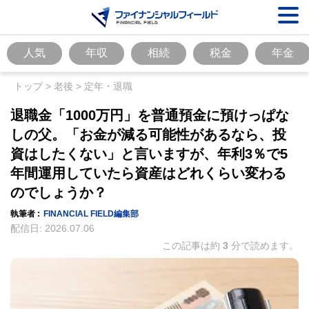
人気
年収
相続
税金
年金
トップ
>
老後
>
定年・退職
退職金「1000万円」を普通預金に預けっぱな
しの父。「お金が減る可能性があるなら、投
資はしたくない」と言いますが、年利3％で5
年間運用していたら資産はどれくらい変わる
のでしょうか？
執筆者 :
FINANCIAL FIELD編集部
配信日:
2026.07.06
この記事は約
3
分で読めます。