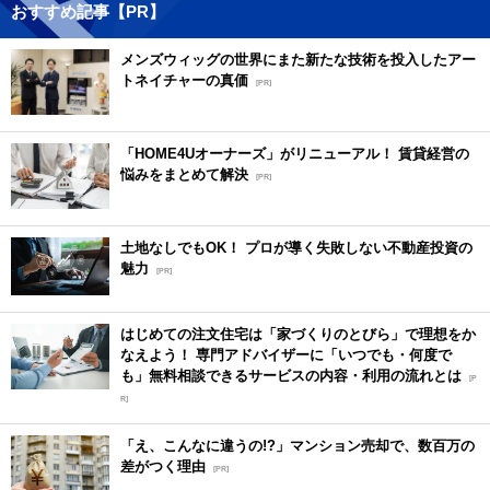
おすすめ記事【PR】
メンズウィッグの世界にまた新たな技術を投入したアー
トネイチャーの真価
[PR]
「HOME4Uオーナーズ」がリニューアル！ 賃貸経営の
悩みをまとめて解決
[PR]
土地なしでもOK！ プロが導く失敗しない不動産投資の
魅力
[PR]
はじめての注文住宅は「家づくりのとびら」で理想をか
なえよう！ 専門アドバイザーに「いつでも・何度で
も」無料相談できるサービスの内容・利用の流れとは
[P
R]
「え、こんなに違うの!?」マンション売却で、数百万の
差がつく理由
[PR]