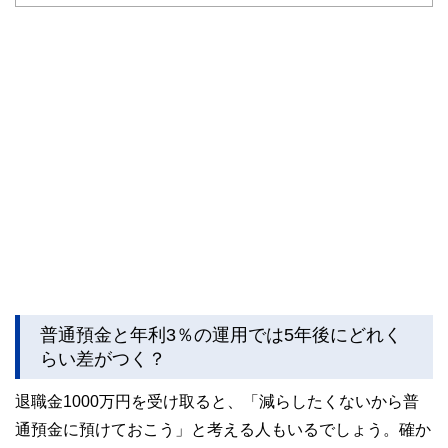
ど150名以上の有資格者を執筆者・監修者として迎え、むず
かしく感じられる年金や税金、相続、保険、ローンなどの話
をわかりやすく発信している点です。
このように編集経験豊富なメンバーと金融や経済に精通した
執筆者・監修者による執筆体制を築くことで、内容のわかり
やすさはもちろんのこと、読み応えのあるコンテンツと確か
な情報発信を実現しています。
私たちは、快適でより良い生活のアイデアを提供するお金の
コンシェルジュを目指します。
普通預金と年利3％の運用では5年後にどれく
らい差がつく？
退職金1000万円を受け取ると、「減らしたくないから普
通預金に預けておこう」と考える人もいるでしょう。確か