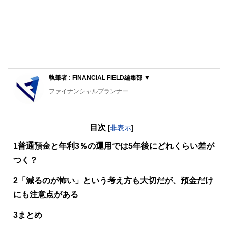
執筆者 : FINANCIAL FIELD編集部 ▼
ファイナンシャルプランナー
FinancialField編集部は、金融、経済に関する記事を、日々
の暮らしにどのような影響を与えるかという視点で、お金の
目次
知識がない方でも理解できるようわかりやすく発信していま
[
非表示
]
す。
1
普通預金と年利3％の運用では5年後にどれくらい差が
編集部のメンバーは、ファイナンシャルプランナーの資格取
つく？
得者を中心に「お金や暮らし」に関する書籍・雑誌の編集経
験者で構成され、企画立案から記事掲載まですべての工程に
2
「減るのが怖い」という考え方も大切だが、預金だけ
関わることで、読者目線のコンテンツを追求しています。
にも注意点がある
FinancialFieldの特徴は、ファイナンシャルプランナー、弁
護士、税理士、宅地建物取引士、相続診断士、住宅ローンア
3
まとめ
ドバイザー、DCプランナー、公認会計士、社会保険労務
士、行政書士、投資アナリスト、キャリアコンサルタントな