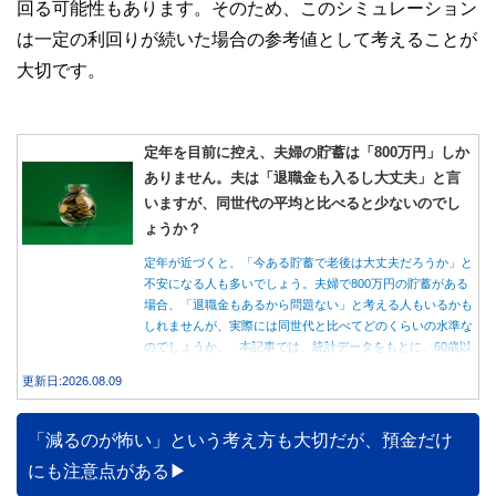
回る可能性もあります。そのため、このシミュレーション
は一定の利回りが続いた場合の参考値として考えることが
大切です。
定年を目前に控え、夫婦の貯蓄は「800万円」しか
ありません。夫は「退職金も入るし大丈夫」と言
いますが、同世代の平均と比べると少ないのでし
ょうか？
定年が近づくと、「今ある貯蓄で老後は大丈夫だろうか」と
不安になる人も多いでしょう。夫婦で800万円の貯蓄がある
場合、「退職金もあるから問題ない」と考える人もいるかも
しれませんが、実際には同世代と比べてどのくらいの水準な
のでしょうか。 本記事では、統計データをもとに、60歳以
上世帯の平均的な貯蓄額や老後の家計収支を紹介しながら、
更新日:2026.08.09
貯蓄800万円で老後を迎える場合に確認しておきたいポイン
トを解説します。
「減るのが怖い」という考え方も大切だが、預金だけ
にも注意点がある