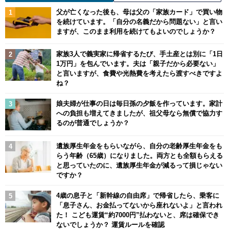
父が亡くなった後も、母は父の「家族カード」で買い物
を続けています。「自分の名義だから問題ない」と言い
ますが、このまま利用を続けてもよいのでしょうか？
家族3人で義実家に帰省するたび、手土産とは別に「1日
1万円」を包んでいます。夫は「親子だから必要ない」
と言いますが、食費や光熱費を考えたら渡すべきですよ
ね？
娘夫婦が仕事の日は毎日孫の夕飯を作っています。家計
への負担も増えてきましたが、祖父母なら無償で協力す
るのが普通でしょうか？
遺族厚生年金をもらいながら、自分の老齢厚生年金をも
らう年齢（65歳）になりました。両方とも全額もらえる
と思っていたのに、遺族厚生年金が減るって損じゃない
ですか？
4歳の息子と「新幹線の自由席」で帰省したら、乗客に
「息子さん、お金払ってないから座れないよ」と言われ
た！ こども運賃“約7000円”払わないと、席は確保でき
ないでしょうか？ 運賃ルールを確認