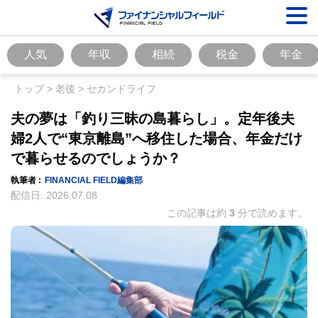
人気
年収
相続
税金
年金
トップ
>
老後
>
セカンドライフ
夫の夢は「釣り三昧の島暮らし」。定年後夫
婦2人で“東京離島”へ移住した場合、年金だけ
で暮らせるのでしょうか？
執筆者 :
FINANCIAL FIELD編集部
配信日:
2026.07.08
この記事は約
3
分で読めます。