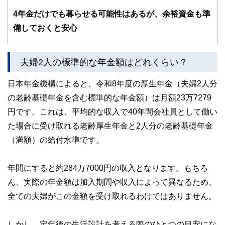
士、行政書士、投資アナリスト、キャリアコンサルタントな
4
年金だけでも暮らせる可能性はあるが、余裕資金も準
ど150名以上の有資格者を執筆者・監修者として迎え、むず
かしく感じられる年金や税金、相続、保険、ローンなどの話
備しておくと安心
をわかりやすく発信している点です。
このように編集経験豊富なメンバーと金融や経済に精通した
執筆者・監修者による執筆体制を築くことで、内容のわかり
夫婦2人の標準的な年金額はどれくらい？
やすさはもちろんのこと、読み応えのあるコンテンツと確か
な情報発信を実現しています。
日本年金機構によると、令和8年度の厚生年金（夫婦2人分
私たちは、快適でより良い生活のアイデアを提供するお金の
の老齢基礎年金を含む標準的な年金額）は月額23万7279
コンシェルジュを目指します。
円です。これは、平均的な収入で40年間会社員として働い
た場合に受け取れる老齢厚生年金と2人分の老齢基礎年金
（満額）の給付水準です。
年間にすると約284万7000円の収入となります。もちろ
ん、実際の年金額は加入期間や収入によって異なるため、
全ての夫婦がこの金額を受け取れるわけではありません。
しかし、定年後の生活設計を考える際のひとつの目安にな