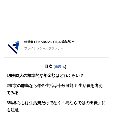
執筆者 : FINANCIAL FIELD編集部 ▼
ファイナンシャルプランナー
FinancialField編集部は、金融、経済に関する記事を、日々
の暮らしにどのような影響を与えるかという視点で、お金の
目次
知識がない方でも理解できるようわかりやすく発信していま
[
非表示
]
す。
1
夫婦2人の標準的な年金額はどれくらい？
編集部のメンバーは、ファイナンシャルプランナーの資格取
得者を中心に「お金や暮らし」に関する書籍・雑誌の編集経
2
東京の離島なら年金生活は十分可能？ 生活費を考え
験者で構成され、企画立案から記事掲載まですべての工程に
てみる
関わることで、読者目線のコンテンツを追求しています。
FinancialFieldの特徴は、ファイナンシャルプランナー、弁
3
島暮らしは生活費だけでなく「島ならではの出費」に
護士、税理士、宅地建物取引士、相続診断士、住宅ローンア
も注意
ドバイザー、DCプランナー、公認会計士、社会保険労務