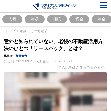
人気
年収
相続
税金
年金
トップ
>
老後
>
その他老後
意外と知られていない、老後の不動産活用方
法のひとつ「リースバック」とは？
執筆者 :
新井智美
配信日:
2019.09.21
更新日:
2025.10.21
この記事は約
3
分で読めます。