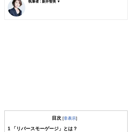
執筆者 : 新井智美 ▼
新井智美/トータルマネーコンサルタント
公式サイト：
https://marron-financial.com/
（保有資格）
・１級ファイナンシャル・プランニング技能士
・CFP®
・DC(確定拠出年金)プランナー
・住宅ローンアドバイザー
・証券外務員
マネーコンサルタントとしての個人向け相談、NISA・
iDeCoをはじめとした運用にまつわ
るセミナー講師のほか、金融メディアへの執筆および監修に
携わっている。現在年間200本
以上の執筆・監修をこなしており、これまでの執筆・監修実
績は3,500本を超える。
目次
[
非表示
]
1
「リバースモーゲージ」とは？