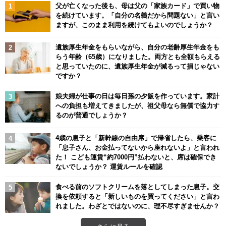
父が亡くなった後も、母は父の「家族カード」で買い物
を続けています。「自分の名義だから問題ない」と言い
ますが、このまま利用を続けてもよいのでしょうか？
遺族厚生年金をもらいながら、自分の老齢厚生年金をも
らう年齢（65歳）になりました。両方とも全額もらえる
と思っていたのに、遺族厚生年金が減るって損じゃない
ですか？
娘夫婦が仕事の日は毎日孫の夕飯を作っています。家計
への負担も増えてきましたが、祖父母なら無償で協力す
るのが普通でしょうか？
4歳の息子と「新幹線の自由席」で帰省したら、乗客に
「息子さん、お金払ってないから座れないよ」と言われ
た！ こども運賃“約7000円”払わないと、席は確保でき
ないでしょうか？ 運賃ルールを確認
食べる前のソフトクリームを落としてしまった息子。交
換を依頼すると「新しいものを買ってください」と言わ
れました。わざとではないのに、理不尽すぎませんか？