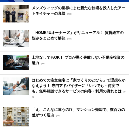
メンズウィッグの世界にまた新たな技術を投入したアー
トネイチャーの真価
[PR]
「HOME4Uオーナーズ」がリニューアル！ 賃貸経営の
悩みをまとめて解決
[PR]
土地なしでもOK！ プロが導く失敗しない不動産投資の
魅力
[PR]
はじめての注文住宅は「家づくりのとびら」で理想をか
なえよう！ 専門アドバイザーに「いつでも・何度で
も」無料相談できるサービスの内容・利用の流れとは
[P
R]
「え、こんなに違うの!?」マンション売却で、数百万の
差がつく理由
[PR]