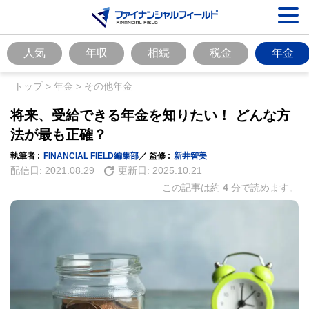
人気
年収
相続
税金
年金
トップ
>
年金
>
その他年金
将来、受給できる年金を知りたい！ どんな方
法が最も正確？
執筆者 :
FINANCIAL FIELD編集部
／ 監修 :
新井智美
配信日:
2021.08.29
更新日:
2025.10.21
この記事は約
4
分で読めます。