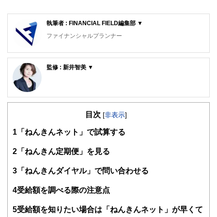
執筆者 : FINANCIAL FIELD編集部 ▼
ファイナンシャルプランナー
FinancialField編集部は、金融、経済に関する記事を、日々
の暮らしにどのような影響を与えるかという視点で、お金の
監修 : 新井智美 ▼
知識がない方でも理解できるようわかりやすく発信していま
す。
新井智美/トータルマネーコンサルタント
公式サイト：
https://marron-financial.com/
編集部のメンバーは、ファイナンシャルプランナーの資格取
（保有資格）
得者を中心に「お金や暮らし」に関する書籍・雑誌の編集経
・１級ファイナンシャル・プランニング技能士
験者で構成され、企画立案から記事掲載まですべての工程に
目次
[
非表示
]
・CFP®
関わることで、読者目線のコンテンツを追求しています。
・DC(確定拠出年金)プランナー
1
「ねんきんネット」で試算する
・住宅ローンアドバイザー
FinancialFieldの特徴は、ファイナンシャルプランナー、弁
・証券外務員
護士、税理士、宅地建物取引士、相続診断士、住宅ローンア
2
「ねんきん定期便」を見る
マネーコンサルタントとしての個人向け相談、NISA・
ドバイザー、DCプランナー、公認会計士、社会保険労務
iDeCoをはじめとした運用にまつわ
士、行政書士、投資アナリスト、キャリアコンサルタントな
3
「ねんきんダイヤル」で問い合わせる
るセミナー講師のほか、金融メディアへの執筆および監修に
ど150名以上の有資格者を執筆者・監修者として迎え、むず
携わっている。現在年間200本
かしく感じられる年金や税金、相続、保険、ローンなどの話
4
受給額を調べる際の注意点
以上の執筆・監修をこなしており、これまでの執筆・監修実
をわかりやすく発信している点です。
績は3,500本を超える。
このように編集経験豊富なメンバーと金融や経済に精通した
5
受給額を知りたい場合は「ねんきんネット」が早くて
執筆者・監修者による執筆体制を築くことで、内容のわかり