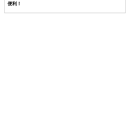
便利！
やすさはもちろんのこと、読み応えのあるコンテンツと確か
な情報発信を実現しています。
私たちは、快適でより良い生活のアイデアを提供するお金の
コンシェルジュを目指します。