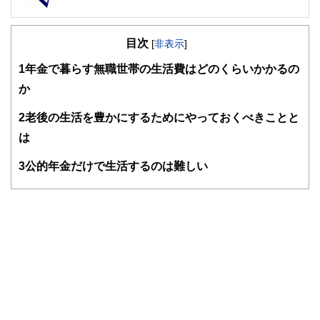
FinancialField編集部は、金融、経済に関する記事を、日々
の暮らしにどのような影響を与えるかという視点で、お金の
目次
知識がない方でも理解できるようわかりやすく発信していま
[
非表示
]
す。
1
年金で暮らす無職世帯の生活費はどのくらいかかるの
編集部のメンバーは、ファイナンシャルプランナーの資格取
か
得者を中心に「お金や暮らし」に関する書籍・雑誌の編集経
験者で構成され、企画立案から記事掲載まですべての工程に
2
老後の生活を豊かにするためにやっておくべきことと
関わることで、読者目線のコンテンツを追求しています。
は
FinancialFieldの特徴は、ファイナンシャルプランナー、弁
護士、税理士、宅地建物取引士、相続診断士、住宅ローンア
3
公的年金だけで生活するのは難しい
ドバイザー、DCプランナー、公認会計士、社会保険労務
士、行政書士、投資アナリスト、キャリアコンサルタントな
ど150名以上の有資格者を執筆者・監修者として迎え、むず
かしく感じられる年金や税金、相続、保険、ローンなどの話
をわかりやすく発信している点です。
このように編集経験豊富なメンバーと金融や経済に精通した
執筆者・監修者による執筆体制を築くことで、内容のわかり
やすさはもちろんのこと、読み応えのあるコンテンツと確か
な情報発信を実現しています。
私たちは、快適でより良い生活のアイデアを提供するお金の
コンシェルジュを目指します。