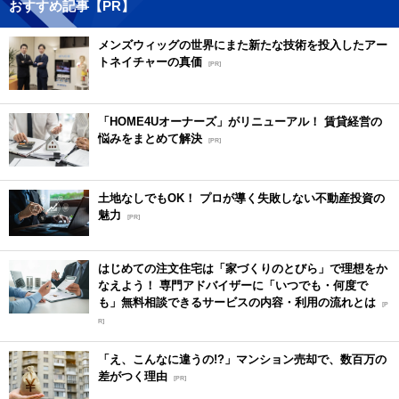
おすすめ記事【PR】
メンズウィッグの世界にまた新たな技術を投入したアー
トネイチャーの真価
[PR]
「HOME4Uオーナーズ」がリニューアル！ 賃貸経営の
悩みをまとめて解決
[PR]
土地なしでもOK！ プロが導く失敗しない不動産投資の
魅力
[PR]
はじめての注文住宅は「家づくりのとびら」で理想をか
なえよう！ 専門アドバイザーに「いつでも・何度で
も」無料相談できるサービスの内容・利用の流れとは
[P
R]
「え、こんなに違うの!?」マンション売却で、数百万の
差がつく理由
[PR]