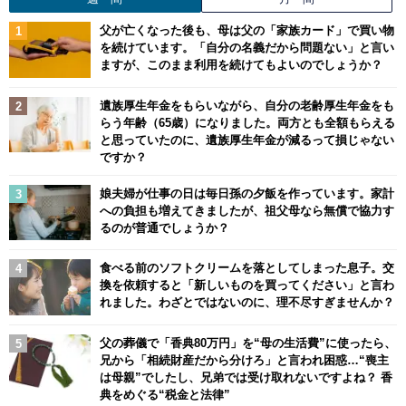
父が亡くなった後も、母は父の「家族カード」で買い物
を続けています。「自分の名義だから問題ない」と言い
ますが、このまま利用を続けてもよいのでしょうか？
遺族厚生年金をもらいながら、自分の老齢厚生年金をも
らう年齢（65歳）になりました。両方とも全額もらえる
と思っていたのに、遺族厚生年金が減るって損じゃない
ですか？
娘夫婦が仕事の日は毎日孫の夕飯を作っています。家計
への負担も増えてきましたが、祖父母なら無償で協力す
るのが普通でしょうか？
食べる前のソフトクリームを落としてしまった息子。交
換を依頼すると「新しいものを買ってください」と言わ
れました。わざとではないのに、理不尽すぎませんか？
父の葬儀で「香典80万円」を“母の生活費”に使ったら、
兄から「相続財産だから分けろ」と言われ困惑…“喪主
は母親”でしたし、兄弟では受け取れないですよね？ 香
典をめぐる“税金と法律”