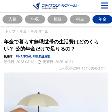
人気
年収
相続
税金
年金
トップ
>
年金
>
その他年金
年金で暮らす無職世帯の生活費はどのくら
い？ 公的年金だけで足りるの？
執筆者 :
FINANCIAL FIELD編集部
配信日:
2023.03.12
更新日:
2025.10.21
この記事は約
3
分で読めます。