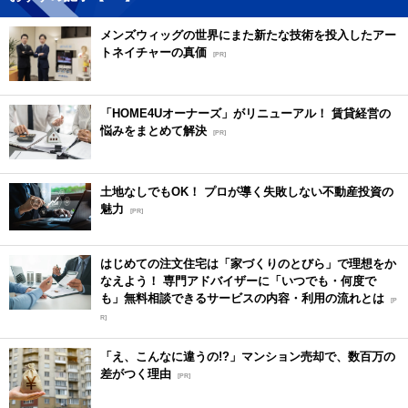
メンズウィッグの世界にまた新たな技術を投入したアー
トネイチャーの真価
[PR]
「HOME4Uオーナーズ」がリニューアル！ 賃貸経営の
悩みをまとめて解決
[PR]
土地なしでもOK！ プロが導く失敗しない不動産投資の
魅力
[PR]
はじめての注文住宅は「家づくりのとびら」で理想をか
なえよう！ 専門アドバイザーに「いつでも・何度で
も」無料相談できるサービスの内容・利用の流れとは
[P
R]
「え、こんなに違うの!?」マンション売却で、数百万の
差がつく理由
[PR]