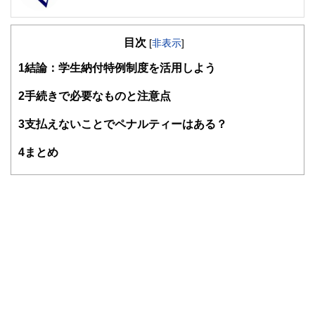
FinancialField編集部は、金融、経済に関する記事を、日々
の暮らしにどのような影響を与えるかという視点で、お金の
目次
知識がない方でも理解できるようわかりやすく発信していま
[
非表示
]
す。
1
結論：学生納付特例制度を活用しよう
編集部のメンバーは、ファイナンシャルプランナーの資格取
得者を中心に「お金や暮らし」に関する書籍・雑誌の編集経
2
手続きで必要なものと注意点
験者で構成され、企画立案から記事掲載まですべての工程に
関わることで、読者目線のコンテンツを追求しています。
3
支払えないことでペナルティーはある？
FinancialFieldの特徴は、ファイナンシャルプランナー、弁
4
まとめ
護士、税理士、宅地建物取引士、相続診断士、住宅ローンア
ドバイザー、DCプランナー、公認会計士、社会保険労務
士、行政書士、投資アナリスト、キャリアコンサルタントな
ど150名以上の有資格者を執筆者・監修者として迎え、むず
かしく感じられる年金や税金、相続、保険、ローンなどの話
をわかりやすく発信している点です。
このように編集経験豊富なメンバーと金融や経済に精通した
執筆者・監修者による執筆体制を築くことで、内容のわかり
やすさはもちろんのこと、読み応えのあるコンテンツと確か
な情報発信を実現しています。
私たちは、快適でより良い生活のアイデアを提供するお金の
コンシェルジュを目指します。