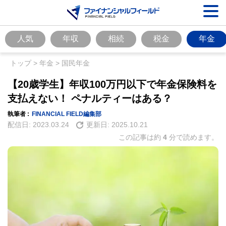
人気
年収
相続
税金
年金
トップ
>
年金
>
国民年金
【20歳学生】年収100万円以下で年金保険料を
支払えない！ ペナルティーはある？
執筆者 :
FINANCIAL FIELD編集部
配信日:
2023.03.24
更新日:
2025.10.21
この記事は約
4
分で読めます。