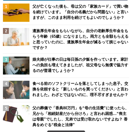
父が亡くなった後も、母は父の「家族カード」で買い物
を続けています。「自分の名義だから問題ない」と言い
ますが、このまま利用を続けてもよいのでしょうか？
遺族厚生年金をもらいながら、自分の老齢厚生年金をも
らう年齢（65歳）になりました。両方とも全額もらえる
と思っていたのに、遺族厚生年金が減るって損じゃない
ですか？
娘夫婦が仕事の日は毎日孫の夕飯を作っています。家計
への負担も増えてきましたが、祖父母なら無償で協力す
るのが普通でしょうか？
食べる前のソフトクリームを落としてしまった息子。交
換を依頼すると「新しいものを買ってください」と言わ
れました。わざとではないのに、理不尽すぎませんか？
父の葬儀で「香典80万円」を“母の生活費”に使ったら、
兄から「相続財産だから分けろ」と言われ困惑…“喪主
は母親”でしたし、兄弟では受け取れないですよね？ 香
典をめぐる“税金と法律”