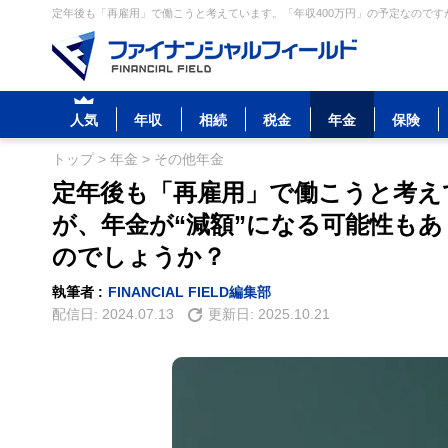
定年後も「再雇用」で働こうと考えています。「年収400万円」の予定なのですが
人気
年収
相続
税金
年金
保険
トップ
>
年金
>
その他年金
定年後も「再雇用」で働こうと考え
が、年金が“減額”になる可能性も
のでしょうか？
執筆者 :
FINANCIAL FIELD編集部
配信日:
2024.07.13
更新日:
2025.10.21