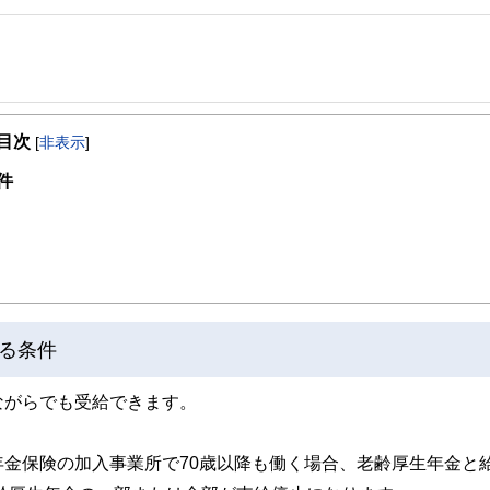
事を、日々の暮らしにどのような影響を与えるかという視点で、お金の知識がない方でも理
目次
[
非表示
]
取得者を中心に「お金や暮らし」に関する書籍・雑誌の編集経験者で構成され、企
線のコンテンツを追求しています。
件
ンナー、弁護士、税理士、宅地建物取引士、相続診断士、住宅ローンアドバイザー、DCプラ
スト、キャリアコンサルタントなど150名以上の有資格者を執筆者・監修者として
ンなどの話をわかりやすく発信している点です。
た執筆者・監修者による執筆体制を築くことで、内容のわかりやすさはもちろんの
ています。
る条件
のコンシェルジュを目指します。
ながらでも受給できます。
金保険の加入事業所で70歳以降も働く場合、老齢厚生年金と