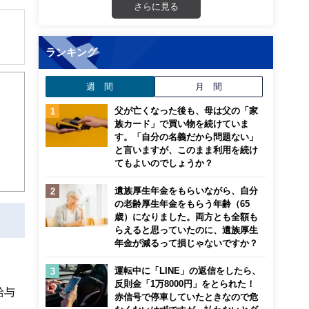
さらに見る
ランキング
解でき
週 間
月 間
画立
父が亡くなった後も、母は父の「家
族カード」で買い物を続けていま
ンナ
す。「自分の名義だから問題ない」
迎
と言いますが、このまま利用を続け
てもよいのでしょうか？
こ
遺族厚生年金をもらいながら、自分
の老齢厚生年金をもらう年齢（65
歳）になりました。両方とも全額も
らえると思っていたのに、遺族厚生
年金が減るって損じゃないですか？
運転中に「LINE」の返信をしたら、
反則金「1万8000円」をとられた！
給与
赤信号で停車していたときなので危