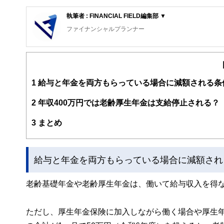
執筆者 : FINANCIAL FIELD編集部 ▼
ファイナンシャルプランナー
FinancialField編集部は、金融、経済に関する記
るようわかりやすく発信しています。
編集部のメンバーは、ファイナンシャルプランナーの資格
案から記事掲載まですべての工程に関わることで、読者目
1
給与と年金を両方もらっている場合に減額される条
FinancialFieldの特徴は、ファイナンシャルプラ
2
年収400万円では老齢厚生年金は支給停止される？
ー、公認会計士、社会保険労務士、行政書士、投資アナリ
え、むずかしく感じられる年金や税金、相続、保険、ロー
3
まとめ
このように編集経験豊富なメンバーと金融や経済に精通し
と、読み応えのあるコンテンツと確かな情報発信を実現し
給与と年金を両方もらっている場合に減額され
私たちは、快適でより良い生活のアイデアを提供するお金
老齢基礎年金や老齢厚生年金は、働いて給与収入を得
ただし、厚生年金保険に加入しながら働く場合や厚生年